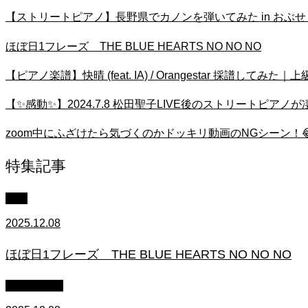
【ストリートピアノ】長野県でカノンを弾いてみた in おぶ
ほぼ日1フレーズ THE BLUE HEARTS NO NO NO
【ピアノ楽譜】快晴 (feat. IA) / Orangestar 採譜して
【✨感動✨】2024.7.8 松田聖子LIVE後のストリートピアノ
zoom中にふざけたら気づくのかドッキリ動画のNGシーン！😂 
特集記事
中級
2025.12.08
ほぼ日1フレーズ THE BLUE HEARTS NO NO NO
作業用BGM