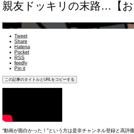
親友ドッキリの末路…【おらふ
ドッキリ
Tweet
Share
Hatena
Pocket
RSS
feedly
Pin it
この記事のタイトルとURLをコピーする
“動画が面白かった！”という方は是非チャンネル登録と高評価