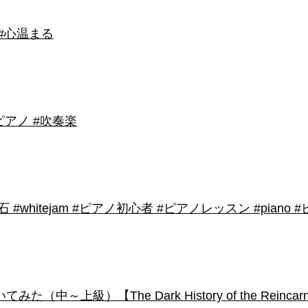
 #心温まる
アノ #吹奏楽
shirose #磁石 #whitejam #ピアノ初心者 #ピアノレッスン #piano
級）【The Dark History of the Reincarnated