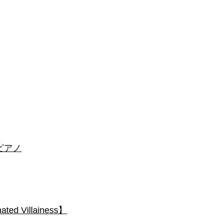
 #ピアノ
 Villainess】