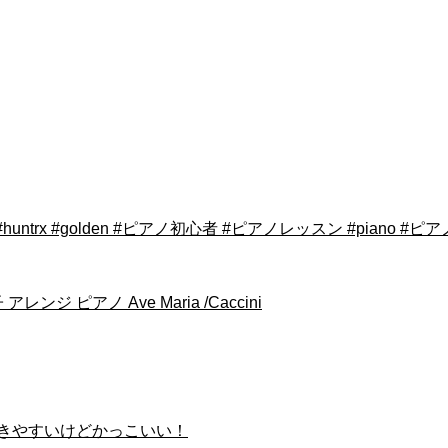
 #박다혜 #huntrx #golden #ピアノ初心者 #ピアノレッスン #piano #ピア
ピアノ Ave Maria /Caccini
弾きやすいけどかっこいい！