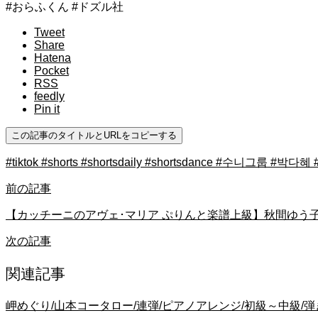
#おらふくん #ドズル社
Tweet
Share
Hatena
Pocket
RSS
feedly
Pin it
この記事のタイトルとURLをコピーする
#tiktok #shorts #shortsdaily #shortsdance #수니그룹
前の記事
【カッチーニのアヴェ･マリア ぷりんと楽譜上級】秋間ゆう子 アレンジ 
次の記事
関連記事
岬めぐり/山本コータロー/連弾/ピアノアレンジ/初級～中級/