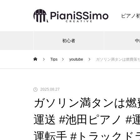
ピアノ
初心者
中
Tips
youtube
ガソリン満タンは燃費落ちる？#
2025.08.27
ガソリン満タンは燃
運送 #池田ピアノ #
運転手 #トラックド