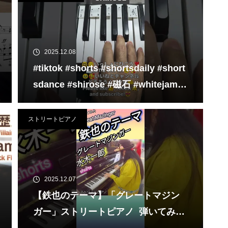
2025.12.08
#tiktok #shorts #shortsdaily #short
sdance #shirose #磁石 #whitejam #
ピアノ初心者 #ピアノレッスン #pian
o #ピアノ
ストリートピアノ
2025.12.07
【鉄也のテーマ】「グレートマジン
ガー」ストリートピアノ 弾いてみた
#shorts