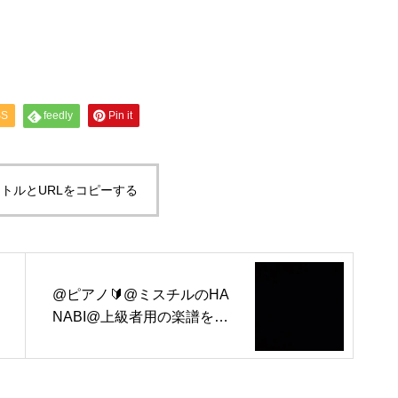
SS
feedly
Pin it
トルとURLをコピーする
@ピアノ🔰@ミスチルのHA
NABI@上級者用の楽譜を買
ってしまい知人に簡単アレン
ジして頂いたヘ音記号の一部
とト音記号の一部@ヤマハの