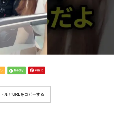
SS
feedly
Pin it
トルとURLをコピーする