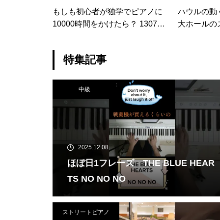
もしも初心者が独学でピアノに
ハウルの動
10000時間をかけたら？ 1307日
大ホールの
目 #ピアノ #1万時間の法則
ノで弾いてみ
ブリカバー – P
特集記事
NACANA
中級
2025.12.08
ほぼ日1フレーズ THE BLUE HEAR
TS NO NO NO
ストリートピアノ