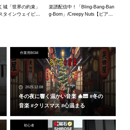
く城「世界の約束」
楽譜配信中！「Bling-Bang-Ban
スタインウェイピア
g-Born」/Creepy Nuts【ピアノ
た – 楽譜あり – ジ
連弾 中上級】
iano Cover – CA
作業用BGM
2025.12.08
冬の夜に響く温かい音楽 🎄🎹 #冬の
音楽 #クリスマス #心温まる
初心者