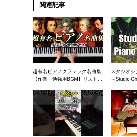
関連記事
超有名ピアノクラシック名曲集
スタジオジ
【作業・勉強用BGM】リスト・
～Studio Ghi
ショパン・ベートーヴェン – C
n～『作業
ANACANA
GM』