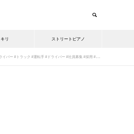
ッキリ
ストリートピアノ
ク #運転手 #ドライバー #社員募集 #採用 #未経験者歓迎 #転職