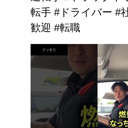
転手 #ドライバー #
歓迎 #転職
ドッキリ