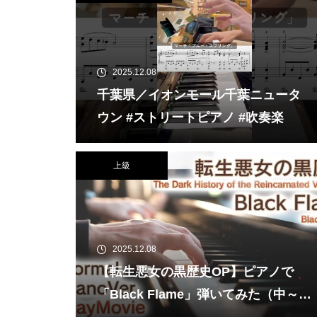
2025.12.08
千葉県／イオンモール千葉ニュータ
ウン #ストリートピアノ #吹奏楽
上級
2025.12.08
【転生悪女の黒歴史OP】ピアノで
「Black Flame」弾いてみた（中～上
級）【The Dark History of the Rein