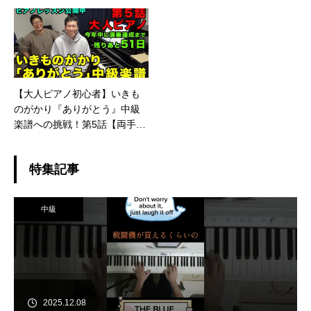
者向け/ピアノ練習/Chopin/Etu
日暮里駅がざわついた!!
de in A minor, Op.25 No.11）
【大人ピアノ初心者】いきも
のがかり『ありがとう』中級
楽譜への挑戦！第5話【両手の
合わせ3回目と後半両手練習】
特集記事
中級
2025.12.08