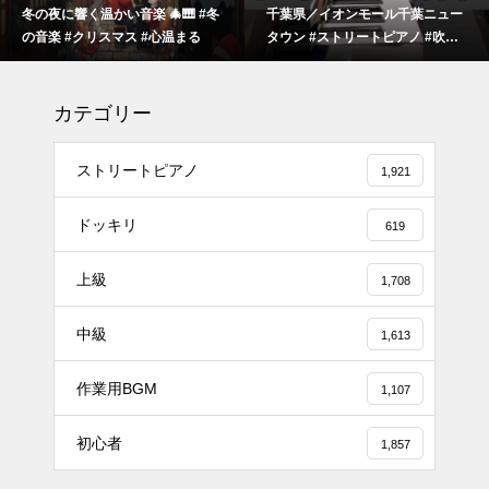
冬の夜に響く温かい音楽 🎄🎹 #冬
千葉県／イオンモール千葉ニュー
の音楽 #クリスマス #心温まる
タウン #ストリートピアノ #吹奏
楽
カテゴリー
ストリートピアノ
1,921
ドッキリ
619
上級
1,708
#tiktok #shorts #shortsdaily #sh
中級
ortsdance #shirose #磁石 #white
1,613
jam #ピアノ初心者 #ピアノレッ
作業用BGM
スン #piano #ピアノ
1,107
【転生悪女の黒歴史OP】ピアノ
初心者
1,857
で「Black Flame」弾いてみた
（中～上級）【The Dark History