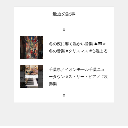
of the Reincarnated Villainess】
最近の記事
ほぼ日1フレーズ THE BLUE H
EARTS NO NO NO
冬の夜に響く温かい音楽 🎄🎹 #
冬の音楽 #クリスマス #心温まる
千葉県／イオンモール千葉ニュ
ータウン #ストリートピアノ #吹
奏楽
#tiktok #shorts #shortsdaily #sh
ortsdance #shirose #磁石 #white
jam #ピアノ初心者 #ピアノレッ
スン #piano #ピアノ
【転生悪女の黒歴史OP】ピアノ