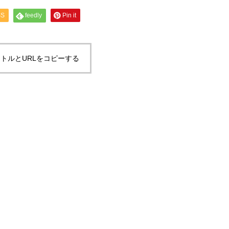
SS
feedly
Pin it
トルとURLをコピーする