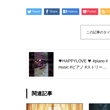
Tweet
Share
Hatena
Pocket
R
この記事のタイ
💗HAPPYLOVE 💗 #piano #
music #ピアノ #ストリート
ピアノ #新宿 #弾いてみまし
た #三角広場 #ヒーリングピ
アノjapan #リラックスピア
ノ #癒し #自作曲#幸せにな
関連記事
る