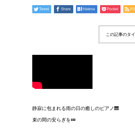
Tweet
Share
Hatena
Pocket
R
この記事のタイ
静寂に包まれる雨の日の癒しのピアノ🎹
束の間の安らぎを💤