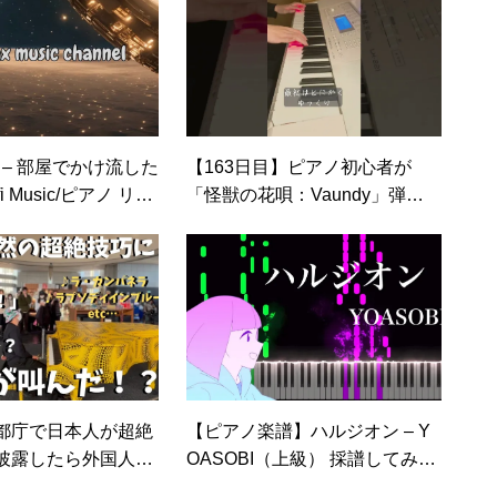
 – 部屋でかけ流した
【163日目】ピアノ初心者が
 Music/ピアノ リラ
「怪獣の花唄：Vaundy」弾け
抜群【仕事・勉強】
るまで練習！#Shorts
都庁で日本人が超絶
【ピアノ楽譜】ハルジオン – Y
披露したら外国人が
OASOBI（上級） 採譜してみた
！？【ストリートピ
【リメイク版】