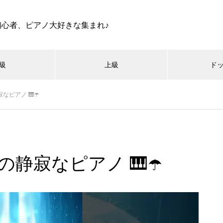
初心者、ピアノ大好きな集まれ♪
級
上級
ド
なピアノ 🎹☂️
の静寂なピアノ 🎹☂️