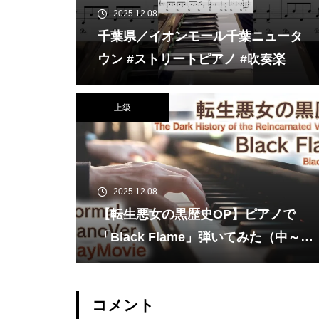
2025.12.08
千葉県／イオンモール千葉ニュータ
ウン #ストリートピアノ #吹奏楽
上級
2025.12.08
【転生悪女の黒歴史OP】ピアノで
「Black Flame」弾いてみた（中～上
級）【The Dark History of the Rein
carnated Villainess】
コメント