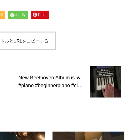
SS
feedly
Pin it
トルとURLをコピーする
New Beethoven Album is 🔥
#piano #beginnerpiano #clas
sical