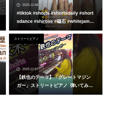
2025.12.08
#tiktok #shorts #shortsdaily #short
sdance #shirose #磁石 #whitejam #
ピアノ初心者 #ピアノレッスン #pian
o #ピアノ
ストリートピアノ
2025.12.07
【鉄也のテーマ】「グレートマジン
ガー」ストリートピアノ 弾いてみた
#shorts