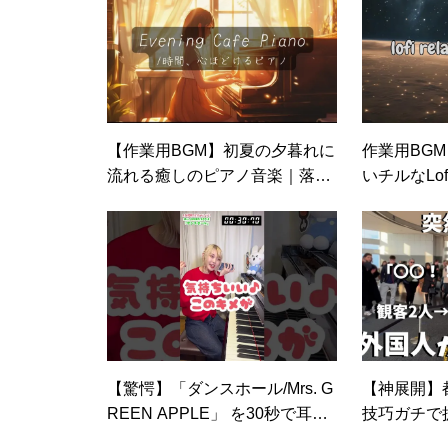
【作業用BGM】初夏の夕暮れに
作業用BGM
流れる癒しのピアノ音楽｜落ち
いチルなLofi
着きと集中をもたらす60分｜Ev
ックス効果
ening Piano BGM for Focus & R
elax, Early Summer Vibes
【驚愕】「ダンスホール/Mrs. G
【神展開】
REEN APPLE」 を30秒で耳コ
技巧ガチで
ピして弾いてみた… #shorts
衝撃の反応