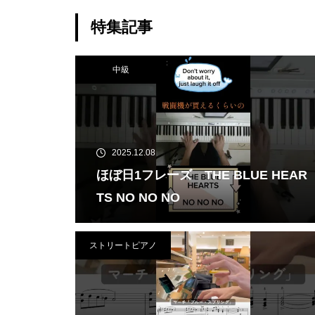
アノ】ラ・
特集記事
ディインブルー
ng Liszt etc
中級
2025.12.08
ほぼ日1フレーズ THE BLUE HEAR
TS NO NO NO
ストリートピアノ