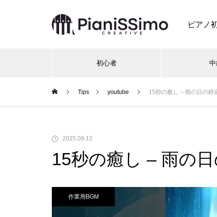
ピアノ
初心者
中
Tips
youtube
15秒の癒し – 雨の日の静寂
2025.09.12
15秒の癒し – 雨の日
作業用BGM