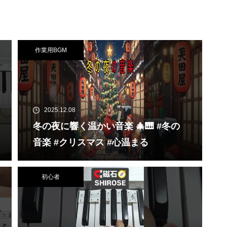
カンパネラ ラプソ
 花火etc Playi
. in Tokyo
作業用BGM
2025.12.08
冬の夜に響く温かい音楽 🎄🎹 #冬の
音楽 #クリスマス #心温まる
初心者