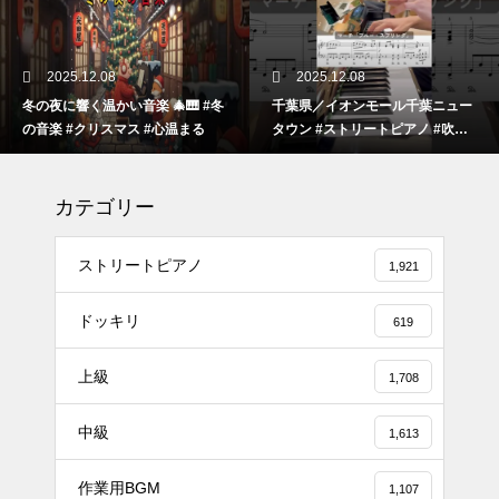
2025.12.08
2025.12.08
冬の夜に響く温かい音楽 🎄🎹 #冬
千葉県／イオンモール千葉ニュー
の音楽 #クリスマス #心温まる
タウン #ストリートピアノ #吹奏
楽
カテゴリー
ストリートピアノ
1,921
ドッキリ
619
上級
1,708
#tiktok #shorts #shortsdaily #sh
中級
ortsdance #shirose #磁石 #white
1,613
jam #ピアノ初心者 #ピアノレッ
作業用BGM
スン #piano #ピアノ
1,107