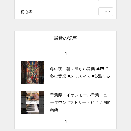
【転生悪女の黒歴史OP】ピアノ
初心者
1,857
で「Black Flame」弾いてみた
（中～上級）【The Dark History
of the Reincarnated Villainess】
最近の記事
ほぼ日1フレーズ THE BLUE H
EARTS NO NO NO
冬の夜に響く温かい音楽 🎄🎹 #
冬の音楽 #クリスマス #心温まる
千葉県／イオンモール千葉ニュ
ータウン #ストリートピアノ #吹
奏楽
#tiktok #shorts #shortsdaily #sh