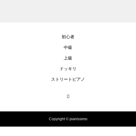
ortsdance #shirose #磁石 #white
jam #ピアノ初心者 #ピアノレッ
スン #piano #ピアノ
【転生悪女の黒歴史OP】ピアノ
で「Black Flame」弾いてみた
初心者
（中～上級）【The Dark History
of the Reincarnated Villainess】
中級
上級
ほぼ日1フレーズ THE BLUE H
EARTS NO NO NO
ドッキリ
ストリートピアノ
冬の夜に響く温かい音楽 🎄🎹 #
冬の音楽 #クリスマス #心温まる
千葉県／イオンモール千葉ニュ
Copyright © pianissimo
ータウン #ストリートピアノ #吹
奏楽