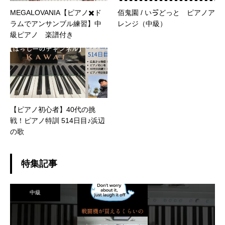
MEGALOVANIA【ピアノ✖️ド
佰鬼園 / いゔどっと ピアノア
ラムでアンサンブル練習】中
レンジ（中級）
級ピアノ 楽譜付き
【ピアノ初心者】40代の挑
戦！ピアノ特訓 514日目♪浜辺
の歌
特集記事
中級