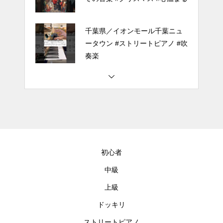
千葉県／イオンモール千葉ニュ
ータウン #ストリートピアノ #吹
奏楽
#tiktok #shorts #shortsdaily #sh
ortsdance #shirose #磁石 #white
jam #ピアノ初心者 #ピアノレッ
スン #piano #ピアノ
【転生悪女の黒歴史OP】ピアノ
で「Black Flame」弾いてみた
初心者
（中～上級）【The Dark History
of the Reincarnated Villainess】
中級
上級
ほぼ日1フレーズ THE BLUE H
EARTS NO NO NO
ドッキリ
ストリートピアノ