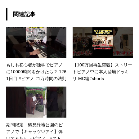
関連記事
もしも初心者が独学でピアノ
【100万回再生突破】ストリー
に10000時間をかけたら？ 126
トピアノ中に本人登場ドッキ
1日目 #ピアノ #1万時間の法則
リ MC編#shorts
期間限定 鶴見緑地公園のピ
アノで【キャッツ♡アイ】弾
いてみた♪ #ピアノ #ストリ