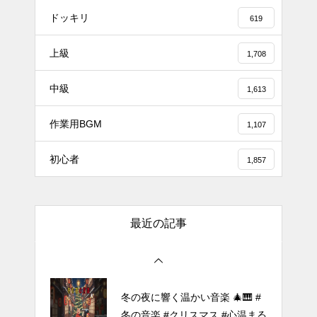
ドッキリ
619
上級
1,708
#tiktok #shorts #shortsdaily #sh
中級
ortsdance #shirose #磁石 #white
1,613
jam #ピアノ初心者 #ピアノレッ
作業用BGM
スン #piano #ピアノ
1,107
【転生悪女の黒歴史OP】ピアノ
初心者
1,857
で「Black Flame」弾いてみた
（中～上級）【The Dark History
of the Reincarnated Villainess】
最近の記事
ほぼ日1フレーズ THE BLUE H
EARTS NO NO NO
冬の夜に響く温かい音楽 🎄🎹 #
冬の音楽 #クリスマス #心温まる