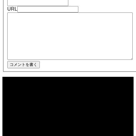
URL
2025.12.08
ほぼ日1フレーズ THE BLUE HEARTS NO NO NO
2025.12.08
冬の夜に響く温かい音楽 🎄🎹 #冬の音楽 #クリスマス #心温まる
2025.12.08
千葉県／イオンモール千葉ニュータウン #ストリートピアノ #吹奏楽