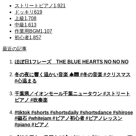
ストリートピアノ
1,921
ドッキリ
619
上級
1,708
中級
1,613
作業用BGM
1,107
初心者
1,857
最近の記事
ほぼ日1フレーズ THE BLUE HEARTS NO NO NO
冬の夜に響く温かい音楽 🎄🎹 #冬の音楽 #クリスマス
#心温まる
千葉県／イオンモール千葉ニュータウン #ストリート
ピアノ #吹奏楽
#tiktok #shorts #shortsdaily #shortsdance #shirose
#磁石 #whitejam #ピアノ初心者 #ピアノレッスン
#piano #ピアノ