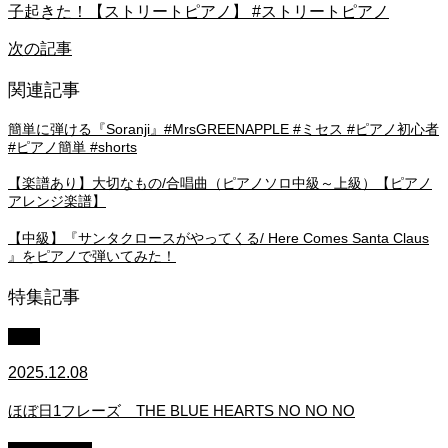
子起きた！【ストリートピアノ】 #ストリートピアノ
次の記事
関連記事
簡単に弾ける『Soranji』#MrsGREENAPPLE #ミセス #ピアノ初心者
#ピアノ簡単 #shorts
【楽譜あり】大切なもの/合唱曲（ピアノソロ中級～上級）【ピアノ
アレンジ楽譜】
【中級】『サンタクロースがやってくる/ Here Comes Santa Claus
』をピアノで弾いてみた！
特集記事
中級
2025.12.08
ほぼ日1フレーズ THE BLUE HEARTS NO NO NO