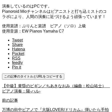
演奏しているのはPCです。
Pianoroid Mioチャンネルはピアニストと打ち込ミストのコ
ラボにより、人間の演奏に近づけるよう頑張っています！
使用楽譜：ぷりんと楽譜 ピアノ（ソロ）上級
使用音源：EW Pianos Yamaha C7
Tweet
Share
Hatena
Pocket
RSS
feedly
Pin it
この記事のタイトルとURLをコピーする
【中級】黄昏のビギン／ちあきなおみ（編曲：松山祐士）
ピアノ演奏：陽-ハル-
前の記事
万博の街中ピアノで『大阪LOVER/ドリカム』弾いたら手拍