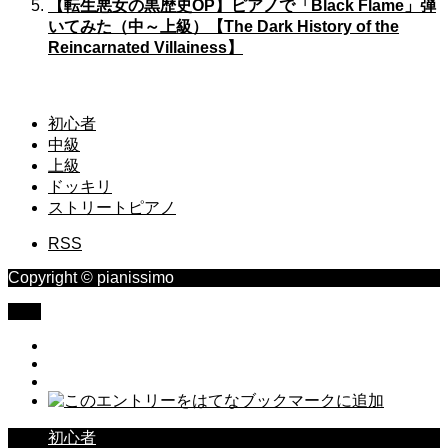
【転生悪女の黒歴史OP】ピアノで「Black Flame」弾
いてみた（中～上級）【The Dark History of the
Reincarnated Villainess】
初心者
中級
上級
ドッキリ
ストリートピアノ
RSS
Copyright © pianissimo
TOP
初心者