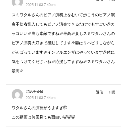
2025.11.03 7:40pm
スミワタルさんのピアノ演奏上をむいて歩こうのピアノ演
奏不信者乱入してもピアノ演奏できるだけでもすごい🎉カ
ッコいい🎉曲も素敵ですね🎉最高🎉妻もスミワタルさんの
ピアノ演奏大好きで感動してます🎉妻はリハビリしながら
がんばっています🎉インフルエンザはやっています🎉体に
気をつけてくださいね🎉応援してますね🎉スミワタルさん
最高🎉
@紀子-d4d
返信
引用
2025.11.03 7:44pm
ワタルさんの演技がうますぎ🤭
この動画は何回見ても面白い🤣🤣🤣