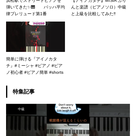
浜松駅でストリートピアノを
【アイノカタチ】MISIA ぷり
弾いてきた✨🎹 バッハ平均
んと楽譜（ピアノソロ）中級
律プレリュード第1番
と上級を比較してみた‼︎
簡単に弾ける『アイノカタ
チ』#ミーシャ #ピアノ #ピア
ノ初心者 #ピアノ簡単 #shorts
特集記事
中級