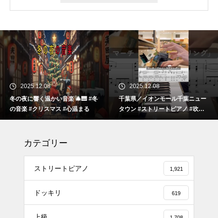
2025.12.08
2025.12.08
冬の夜に響く温かい音楽 🎄🎹 #冬
千葉県／イオンモール千葉ニュー
の音楽 #クリスマス #心温まる
タウン #ストリートピアノ #吹奏
楽
カテゴリー
ストリートピアノ
1,921
ドッキリ
619
上級
1,708