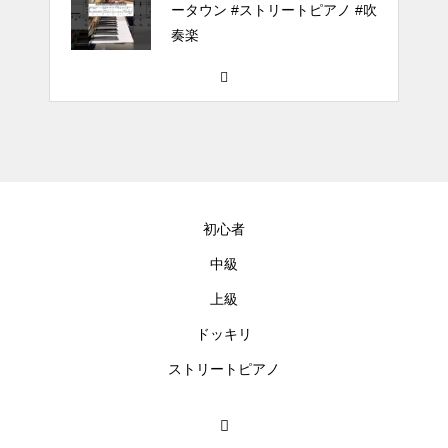
ータウン #ストリートピアノ #吹
奏楽
#tiktok #shorts #shortsdaily #sh
ortsdance #shirose #磁石 #white
jam #ピアノ初心者 #ピアノレッ
スン #piano #ピアノ
【転生悪女の黒歴史OP】ピアノ
で「Black Flame」弾いてみた
初心者
（中～上級）【The Dark History
of the Reincarnated Villainess】
中級
上級
ほぼ日1フレーズ THE BLUE H
EARTS NO NO NO
ドッキリ
ストリートピアノ
冬の夜に響く温かい音楽 🎄🎹 #
冬の音楽 #クリスマス #心温まる