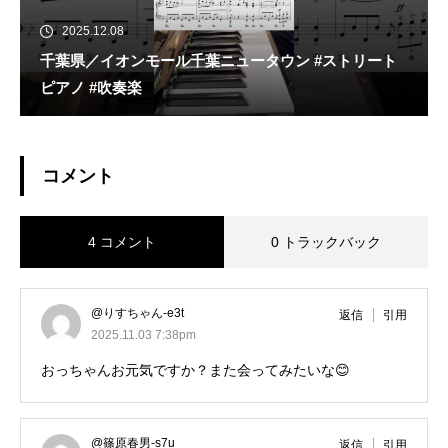
2025.12.08
千葉県／イオンモール千葉ニュータウン #ストリート
ピアノ #吹奏楽
コメント
4 コメント
0 トラックバック
@りすちゃん-e3t
返信
引用
2025.11.03 7:38pm
おっちゃんお元気ですか？また会ってみたいな😊
@篠原春男-s7u
返信
引用