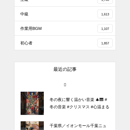
#tiktok #shorts #shortsdaily #sh
中級
ortsdance #shirose #磁石 #white
1,613
jam #ピアノ初心者 #ピアノレッ
作業用BGM
スン #piano #ピアノ
1,107
【転生悪女の黒歴史OP】ピアノ
初心者
1,857
で「Black Flame」弾いてみた
（中～上級）【The Dark History
of the Reincarnated Villainess】
最近の記事
ほぼ日1フレーズ THE BLUE H
EARTS NO NO NO
冬の夜に響く温かい音楽 🎄🎹 #
冬の音楽 #クリスマス #心温まる
千葉県／イオンモール千葉ニュ