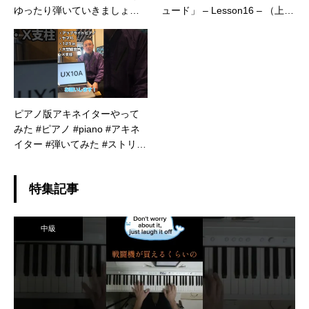
ゆったり弾いていきましょ
ュード」 – Lesson16 – （上級
う。 【超初心者/ピアノ練
者向け/ピアノ練習/Chopin/Etu
習配信/個人勢Vtuber】
de in A minor, Op.25 No.11）
ピアノ版アキネイターやって
みた #ピアノ #piano #アキネ
イター #弾いてみた #ストリー
トピアノ
特集記事
中級