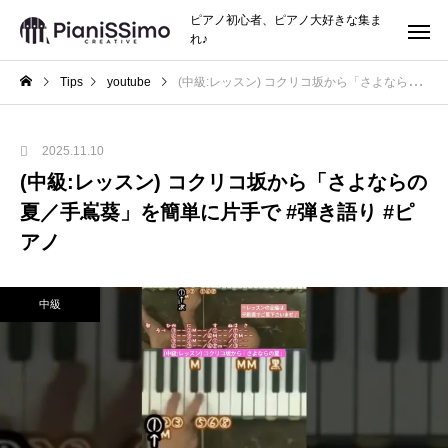
ピアノ初心者、ピアノ大好きな集ま
れ♪
Tips
youtube
(中級:レッスン) コクリコ坂から「さよならの夏／手嶌葵」を簡単に片手で #弾き語り #ピアノ
2025.11.10
(中級:レッスン) コクリコ坂から「さよならの
夏／手嶌葵」を簡単に片手で #弾き語り #ピ
アノ
中級