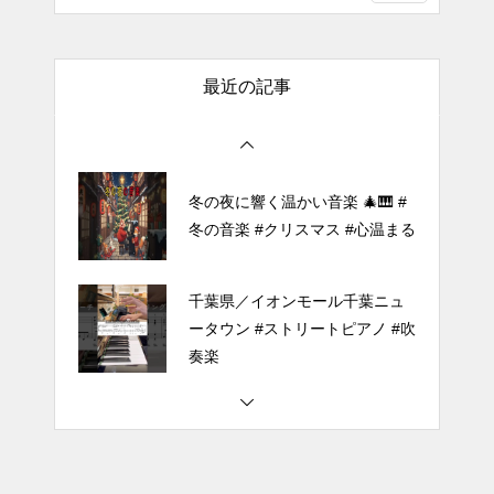
（中～上級）【The Dark History
of the Reincarnated Villainess】
最近の記事
ほぼ日1フレーズ THE BLUE H
EARTS NO NO NO
冬の夜に響く温かい音楽 🎄🎹 #
冬の音楽 #クリスマス #心温まる
千葉県／イオンモール千葉ニュ
ータウン #ストリートピアノ #吹
奏楽
#tiktok #shorts #shortsdaily #sh
ortsdance #shirose #磁石 #white
jam #ピアノ初心者 #ピアノレッ