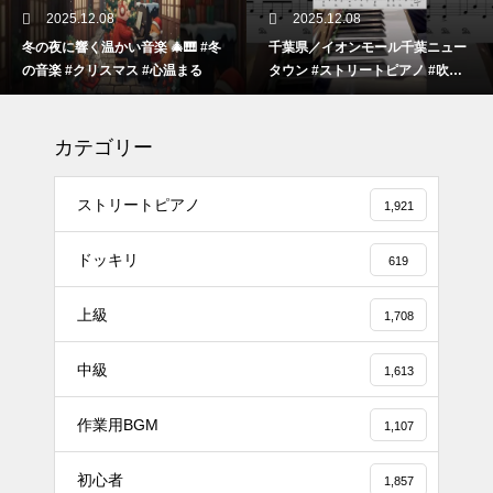
2025.12.08
2025.12.08
冬の夜に響く温かい音楽 🎄🎹 #冬
千葉県／イオンモール千葉ニュー
の音楽 #クリスマス #心温まる
タウン #ストリートピアノ #吹奏
楽
カテゴリー
ストリートピアノ
1,921
ドッキリ
619
上級
1,708
#tiktok #shorts #shortsdaily #sh
中級
ortsdance #shirose #磁石 #white
1,613
jam #ピアノ初心者 #ピアノレッ
作業用BGM
スン #piano #ピアノ
1,107
【転生悪女の黒歴史OP】ピアノ
初心者
1,857
で「Black Flame」弾いてみた