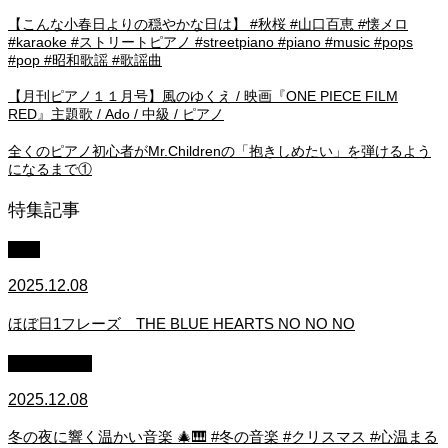
【こんな小春日よりの穏やかな日は】 #秋桜 #山口百恵 #懐メロ
#karaoke #ストリートピアノ #streetpiano #piano #music #pops
#pop #昭和歌謡 #歌謡曲
【月刊ピアノ１１月号】風のゆくえ / 映画『ONE PIECE FILM
RED』主題歌 / Ado / 中級 / ピアノ
全くのピアノ初心者がMr.Childrenの「抱きしめたい」を弾けるよう
になるまで①
特集記事
中級
2025.12.08
ほぼ日1フレーズ THE BLUE HEARTS NO NO NO
作業用BGM
2025.12.08
冬の夜に響く温かい音楽 🎄🎹 #冬の音楽 #クリスマス #心温まる