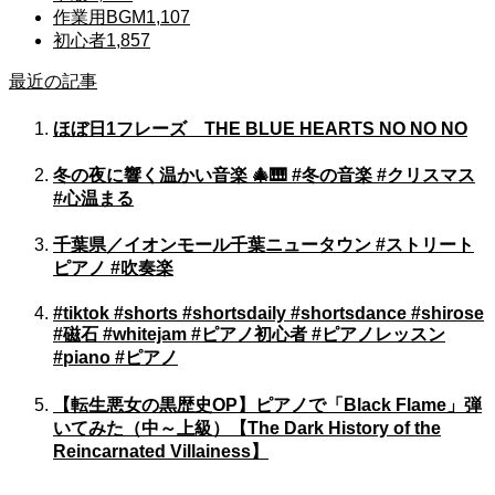
作業用BGM
1,107
初心者
1,857
最近の記事
ほぼ日1フレーズ THE BLUE HEARTS NO NO NO
冬の夜に響く温かい音楽 🎄🎹 #冬の音楽 #クリスマス
#心温まる
千葉県／イオンモール千葉ニュータウン #ストリート
ピアノ #吹奏楽
#tiktok #shorts #shortsdaily #shortsdance #shirose
#磁石 #whitejam #ピアノ初心者 #ピアノレッスン
#piano #ピアノ
【転生悪女の黒歴史OP】ピアノで「Black Flame」弾
いてみた（中～上級）【The Dark History of the
Reincarnated Villainess】