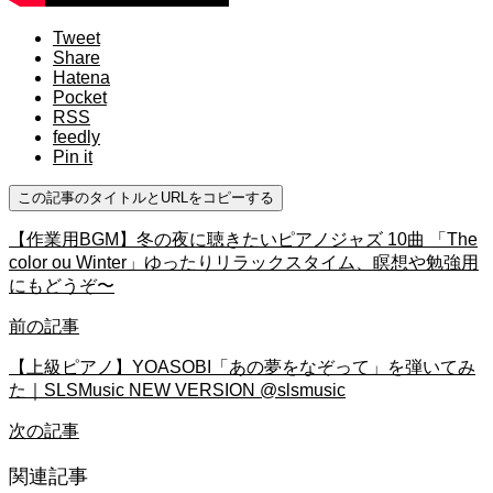
Tweet
Share
Hatena
Pocket
RSS
feedly
Pin it
この記事のタイトルとURLをコピーする
【作業用BGM】冬の夜に聴きたいピアノジャズ 10曲 「The
color ou Winter」ゆったりリラックスタイム、瞑想や勉強用
にもどうぞ〜
前の記事
【上級ピアノ】YOASOBI「あの夢をなぞって」を弾いてみ
た｜SLSMusic NEW VERSION @slsmusic
次の記事
関連記事