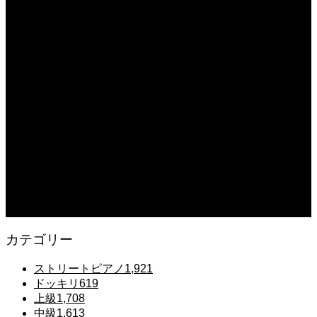
2025.12.08
【転生悪女の黒歴史OP】ピアノで「Black Flame」弾いてみた（中～上級）
【The Dark History of the Reincarnated Villainess】
2025.12.07
【鉄也のテーマ】「グレートマジンガー」ストリートピアノ 弾いてみた
#shorts
2025.12.07
#ピアノ初心者 #きよしこの夜 #クリスマスソング #簡単ピアノ #弾ける #ピアノ
練習 #Shorts #ピアノレッスン大人
2025.12.07
Gentle Raindrops in Tokyo – Lo-Fi Piano Night Café 🌧️ 静かな雨夜のピアノ
カテゴリー
ストリートピアノ
1,921
ドッキリ
619
上級
1,708
中級
1,613