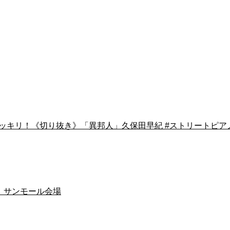
ドッキリ！《切り抜き》「異邦人」久保田早紀 #ストリートピアノ
ー】サンモール会場