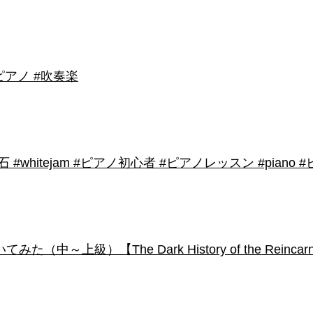
アノ #吹奏楽
shirose #磁石 #whitejam #ピアノ初心者 #ピアノレッスン #piano
級）【The Dark History of the Reincarnated