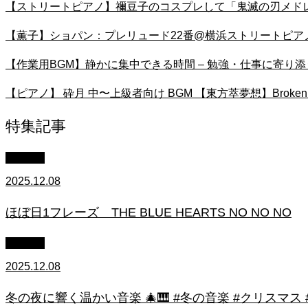
【ストリートピアノ】禰豆子のコスプレして「鬼滅の刃メドレー(
【薫子】ショパン：プレリュード22番@横浜ストリートピア
【作業用BGM】静かに集中できる時間 – 勉強・仕事に寄
【ピアノ】 砕月 中〜上級者向け BGM 【東方萃夢想】Broken 
特集記事
youtube
2025.12.08
ほぼ日1フレーズ THE BLUE HEARTS NO NO NO
youtube
2025.12.08
冬の夜に響く温かい音楽 🎄🎹 #冬の音楽 #クリスマス