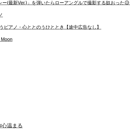
最新Ver.)」を弾いたらローアングルで撮影する奴おった😥 b
ノ
り添うピアノ・心ととのうひととき【途中広告なし】
Moon
 #心温まる