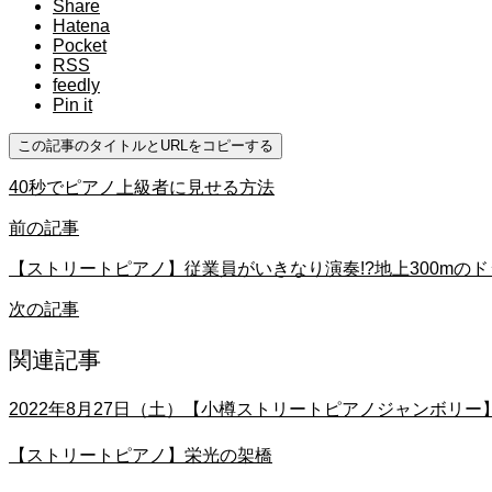
Share
Hatena
Pocket
RSS
feedly
Pin it
この記事のタイトルとURLをコピーする
40秒でピアノ上級者に見せる方法
前の記事
【ストリートピアノ】従業員がいきなり演奏!?地上300mの
次の記事
関連記事
2022年8月27日（土）【小樽ストリートピアノジャンボリ
【ストリートピアノ】栄光の架橋