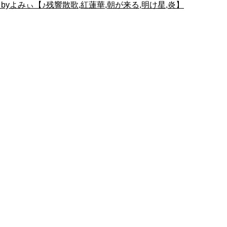
yよみぃ【♪残響散歌,紅蓮華,朝が来る,明け星,炎】