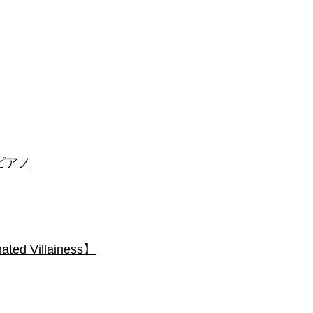
 #ピアノ
 Villainess】