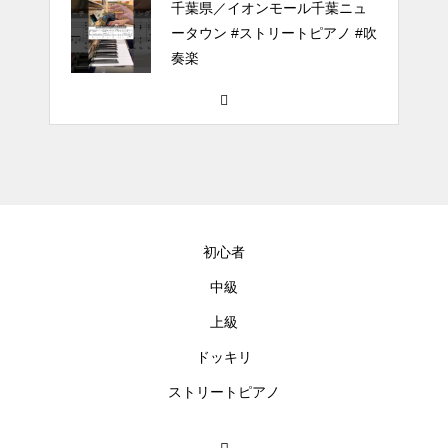
千葉県／イオンモール千葉ニュ
ータウン #ストリートピアノ #吹
奏楽
#tiktok #shorts #shortsdaily #sh
ortsdance #shirose #磁石 #white
jam #ピアノ初心者 #ピアノレッ
スン #piano #ピアノ
【転生悪女の黒歴史OP】ピアノ
で「Black Flame」弾いてみた
初心者
（中～上級）【The Dark History
of the Reincarnated Villainess】
中級
上級
ほぼ日1フレーズ THE BLUE H
EARTS NO NO NO
ドッキリ
ストリートピアノ
冬の夜に響く温かい音楽 🎄🎹 #