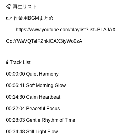
🎧 再生リスト
👉 作業用BGMまとめ
https://www.youtube.com/playlist?list=PLAJAX-
CotYWaVQTalFZnkICAX3tyWo0zA
🕯️ Track List
00:00:00 Quiet Harmony
00:06:41 Soft Morning Glow
00:14:30 Calm Heartbeat
00:22:04 Peaceful Focus
00:28:03 Gentle Rhythm of Time
00:34:48 Still Light Flow