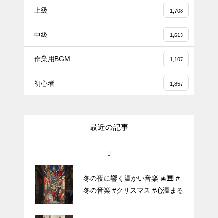
上級
1,708
#tiktok #shorts #shortsdaily #sh
中級
ortsdance #shirose #磁石 #white
1,613
jam #ピアノ初心者 #ピアノレッ
作業用BGM
スン #piano #ピアノ
1,107
【転生悪女の黒歴史OP】ピアノ
初心者
1,857
で「Black Flame」弾いてみた
（中～上級）【The Dark History
of the Reincarnated Villainess】
最近の記事
ほぼ日1フレーズ THE BLUE H
EARTS NO NO NO
冬の夜に響く温かい音楽 🎄🎹 #
冬の音楽 #クリスマス #心温まる