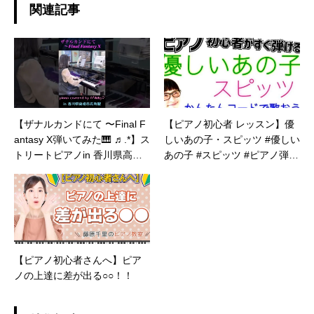
関連記事
【ザナルカンドにて 〜Final F
【ピアノ初心者 レッスン】優
antasy X弾いてみた🎹 ♬.*】ス
しいあの子・スピッツ #優しい
トリートピアノin 香川県高松
あの子 #スピッツ #ピアノ弾き
市瓦町駅 #piano #shorts #ス
語り #ピアノ教室 #ピアノ練習
トリートピアノ
#ピアノレッスン #ピアノ
【ピアノ初心者さんへ】ピア
ノの上達に差が出る○○！！