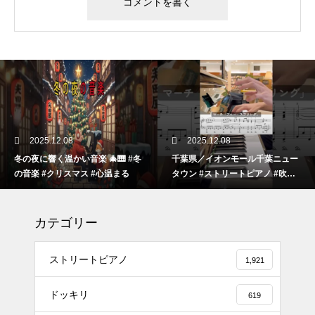
2025.12.08
2025.12.08
冬の夜に響く温かい音楽 🎄🎹 #冬
千葉県／イオンモール千葉ニュー
の音楽 #クリスマス #心温まる
タウン #ストリートピアノ #吹奏
楽
カテゴリー
ストリートピアノ
1,921
ドッキリ
619