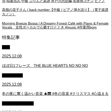
羽,稲葉浩志,中級,ぷりんと楽譜,井戸川忠臣編,名探偵コナン,ピアノ
高嶺の花子さん / back number【中級 / ピアノ弾き語り】（電子楽譜
カノン）
Morning Breeze Bossa | A Dreamy Forest Café with Piano & Female
Vocals 女性ボーカルで心癒すひととき #music #作業用bgm
特集記事
中級
2025.12.08
ほぼ日1フレーズ THE BLUE HEARTS NO NO NO
作業用BGM
2025.12.08
冬の夜に響く温かい音楽 🎄🎹 #冬の音楽 #クリスマス #心温まる
ストリートピアノ