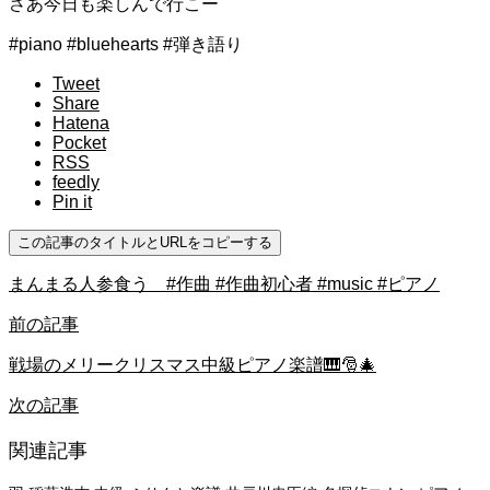
さあ今日も楽しんで行こー
#piano #bluehearts #弾き語り
Tweet
Share
Hatena
Pocket
RSS
feedly
Pin it
この記事のタイトルとURLをコピーする
まんまる人参食う #作曲 #作曲初心者 #music #ピアノ
前の記事
戦場のメリークリスマス中級ピアノ楽譜🎹🎅🎄
次の記事
関連記事