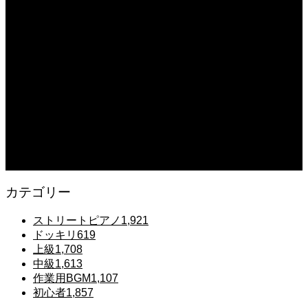
【The Dark History of the Reincarnated Villainess】
2025.12.07
【鉄也のテーマ】「グレートマジンガー」ストリートピアノ 弾いてみた
#shorts
2025.12.07
#ピアノ初心者 #きよしこの夜 #クリスマスソング #簡単ピアノ #弾ける #ピアノ
練習 #Shorts #ピアノレッスン大人
2025.12.07
Gentle Raindrops in Tokyo – Lo-Fi Piano Night Café 🌧️ 静かな雨夜のピアノ
カテゴリー
ストリートピアノ
1,921
ドッキリ
619
上級
1,708
中級
1,613
作業用BGM
1,107
初心者
1,857