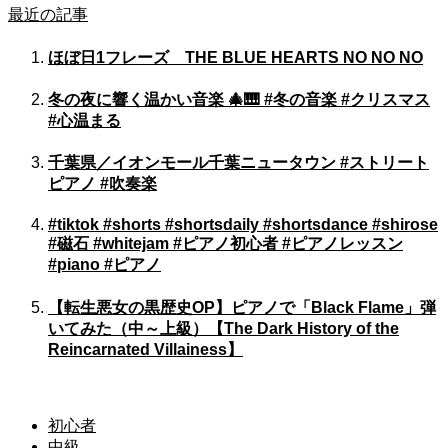
最近の記事
ほぼ日1フレーズ THE BLUE HEARTS NO NO NO
冬の夜に響く温かい音楽 🎄🎹 #冬の音楽 #クリスマス
#心温まる
千葉県／イオンモール千葉ニュータウン #ストリート
ピアノ #吹奏楽
#tiktok #shorts #shortsdaily #shortsdance #shirose
#磁石 #whitejam #ピアノ初心者 #ピアノレッスン
#piano #ピアノ
【転生悪女の黒歴史OP】ピアノで「Black Flame」弾
いてみた（中～上級）【The Dark History of the
Reincarnated Villainess】
初心者
中級