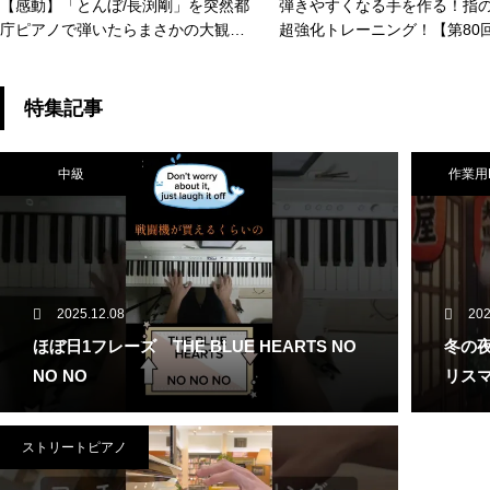
【感動】「とんぼ/長渕剛」を突然都
弾きやすくなる手を作る！指
庁ピアノで弾いたらまさかの大観
超強化トレーニング！【第80
衆…涙！ #いいしょう #ストリート
カナピアノ教室】 CANACANA 
ピアノ
o Lesson#80
特集記事
中級
作業用
2025.12.08
202
ほぼ日1フレーズ THE BLUE HEARTS NO
冬の夜
NO NO
リスマ
ストリートピアノ