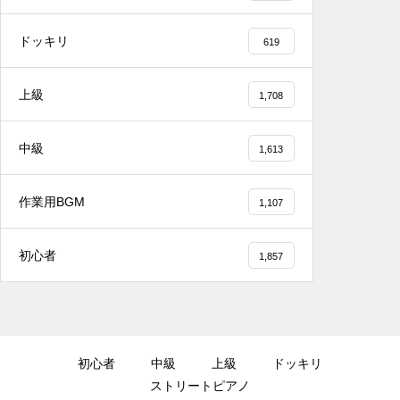
リスマス #心温まる
ドッキリ
619
上級
1,708
2025.12.08
中級
1,613
千葉県／イオンモール千葉ニュータウン #ス
トリートピアノ #吹奏楽
作業用BGM
1,107
初心者
1,857
2025.12.08
#tiktok #shorts #shortsdaily #shortsdance
#shirose #磁石 #whitejam #ピアノ初心者 #
ピアノレッスン #piano #ピアノ
初心者
中級
上級
ドッキリ
ストリートピアノ