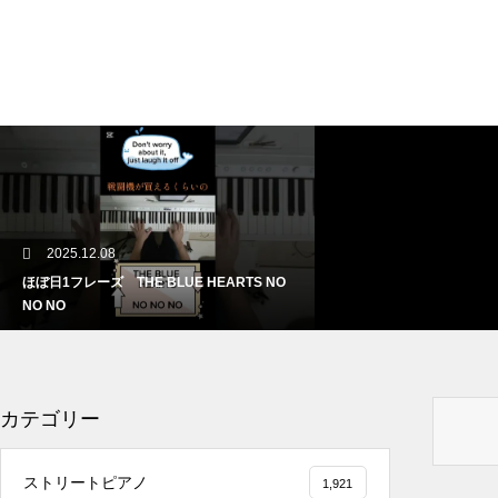
2025.12.08
ほぼ日1フレーズ THE BLUE HEARTS NO
NO NO
カテゴリー
2025.12.08
ストリートピアノ
1,921
冬の夜に響く温かい音楽 🎄🎹 #冬の音楽 #ク