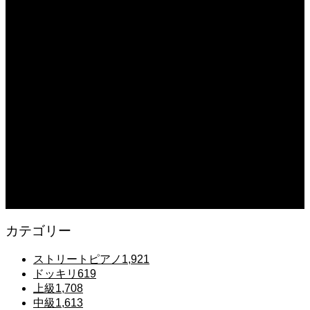
2025.12.08
【転生悪女の黒歴史OP】ピアノで「Black Flame」弾いてみた（中～上級）
【The Dark History of the Reincarnated Villainess】
2025.12.07
【鉄也のテーマ】「グレートマジンガー」ストリートピアノ 弾いてみた
#shorts
2025.12.07
#ピアノ初心者 #きよしこの夜 #クリスマスソング #簡単ピアノ #弾ける #ピアノ
練習 #Shorts #ピアノレッスン大人
2025.12.07
Gentle Raindrops in Tokyo – Lo-Fi Piano Night Café 🌧️ 静かな雨夜のピアノ
カテゴリー
ストリートピアノ
1,921
ドッキリ
619
上級
1,708
中級
1,613