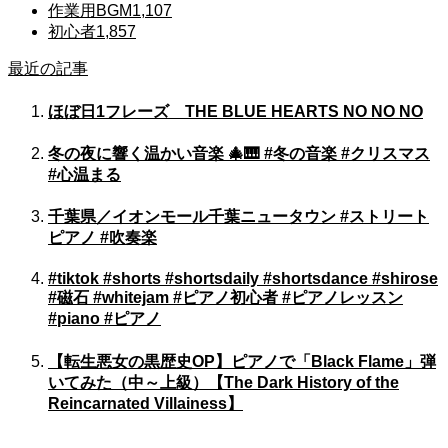
作業用BGM
1,107
初心者
1,857
最近の記事
ほぼ日1フレーズ THE BLUE HEARTS NO NO NO
冬の夜に響く温かい音楽 🎄🎹 #冬の音楽 #クリスマス
#心温まる
千葉県／イオンモール千葉ニュータウン #ストリート
ピアノ #吹奏楽
#tiktok #shorts #shortsdaily #shortsdance #shirose
#磁石 #whitejam #ピアノ初心者 #ピアノレッスン
#piano #ピアノ
【転生悪女の黒歴史OP】ピアノで「Black Flame」弾
いてみた（中～上級）【The Dark History of the
Reincarnated Villainess】