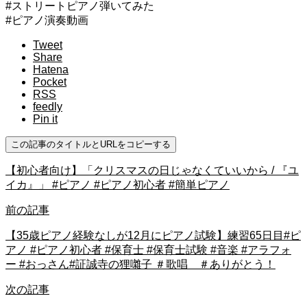
#ストリートピアノ弾いてみた
#ピアノ演奏動画
Tweet
Share
Hatena
Pocket
RSS
feedly
Pin it
この記事のタイトルとURLをコピーする
【初心者向け】「クリスマスの日じゃなくていいから / 『ユ
イカ』」 #ピアノ #ピアノ初心者 #簡単ピアノ
前の記事
【35歳ピアノ経験なしが12月にピアノ試験】練習65日目#ピ
アノ #ピアノ初心者 #保育士 #保育士試験 #音楽 #アラフォ
ー #おっさん#証誠寺の狸囃子 ＃歌唱 ＃ありがとう！
次の記事