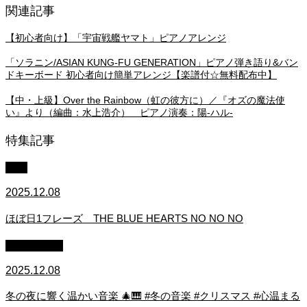
関連記事
【初心者向け】「宇宙戦艦ヤマト」ピアノアレンジ
「ソラニン/ASIAN KUNG-FU GENERATION」ピアノ弾き語り&バン
ドキーボード 初心者向け簡単アレンジ【楽譜付☆無料配布中】
【中・上級】Over the Rainbow（虹の彼方に）／『オズの魔法使
い』より（編曲：水上浩介） ピアノ演奏：陽-ハル-
特集記事
中級
2025.12.08
ほぼ日1フレーズ THE BLUE HEARTS NO NO NO
作業用BGM
2025.12.08
冬の夜に響く温かい音楽 🎄🎹 #冬の音楽 #クリスマス #心温まる