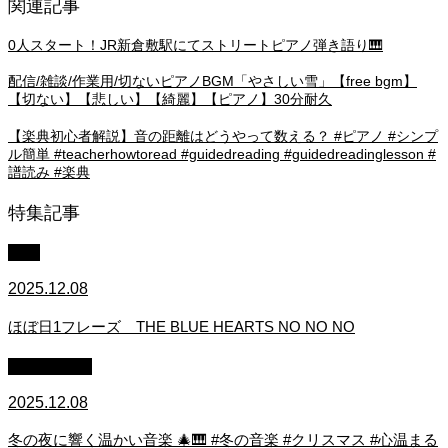
関連記事
0人スタート！JR新倉敷駅にてストリートピアノ弾き語り🎹
配信/雑談/作業用/切ないピアノBGM「やさしい雪」【free bgm】
【切ない】【悲しい】【綺麗】【ピアノ】30分耐久
【楽典初心者解説】音の距離はどうやって数える？ #ピアノ #シンプ
ル簡単 #teacherhowtoread #guidedreading #guidedreadinglesson #
譜読み #楽典
特集記事
中級
2025.12.08
ほぼ日1フレーズ THE BLUE HEARTS NO NO NO
作業用BGM
2025.12.08
冬の夜に響く温かい音楽 🎄🎹 #冬の音楽 #クリスマス #心温まる