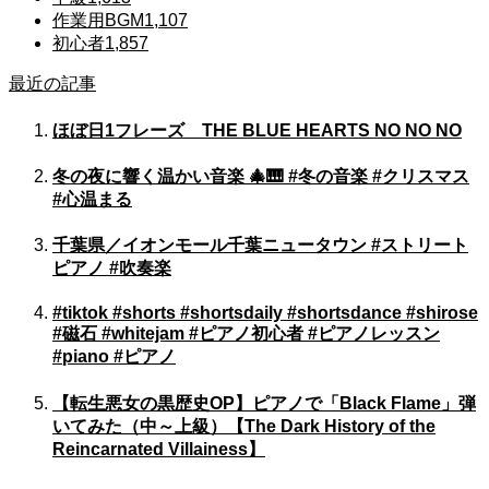
作業用BGM
1,107
初心者
1,857
最近の記事
ほぼ日1フレーズ THE BLUE HEARTS NO NO NO
冬の夜に響く温かい音楽 🎄🎹 #冬の音楽 #クリスマス
#心温まる
千葉県／イオンモール千葉ニュータウン #ストリート
ピアノ #吹奏楽
#tiktok #shorts #shortsdaily #shortsdance #shirose
#磁石 #whitejam #ピアノ初心者 #ピアノレッスン
#piano #ピアノ
【転生悪女の黒歴史OP】ピアノで「Black Flame」弾
いてみた（中～上級）【The Dark History of the
Reincarnated Villainess】