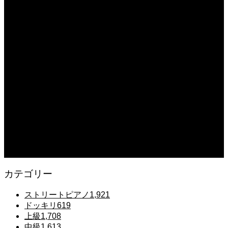
2025.12.08
【転生悪女の黒歴史OP】ピアノで「Black Flame」弾いてみた（中～上級）
【The Dark History of the Reincarnated Villainess】
2025.12.07
【鉄也のテーマ】「グレートマジンガー」ストリートピアノ 弾いてみた
#shorts
2025.12.07
#ピアノ初心者 #きよしこの夜 #クリスマスソング #簡単ピアノ #弾ける #ピアノ
練習 #Shorts #ピアノレッスン大人
2025.12.07
Gentle Raindrops in Tokyo – Lo-Fi Piano Night Café 🌧️ 静かな雨夜のピアノ
カテゴリー
ストリートピアノ
1,921
ドッキリ
619
上級
1,708
中級
1,613