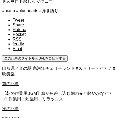
さあ今日も楽しんで行こー
#piano #bluehearts #弾き語り
Tweet
Share
Hatena
Pocket
RSS
feedly
Pin it
この記事のタイトルとURLをコピーする
山形県／道の駅 寒河江チェリーランド #ストリートピアノ #
吹奏楽
前の記事
【朝の作業用BGM】窓から差し込む朝の光と軽やかなピア
ノ| 作業用・勉強用・リラックス
次の記事