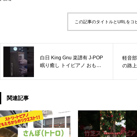
この記事のタイトルとURLをコ
白日 King Gnu 楽譜有 J-POP
軽音部
眠り癒し トイピアノ おもち
の路上
ゃピアノ 睡眠用 作業用 BGM
32鍵盤 #kinggnu #白日 #ピ
アノ #piano #toypiano #トイ
ピアノ
関連記事