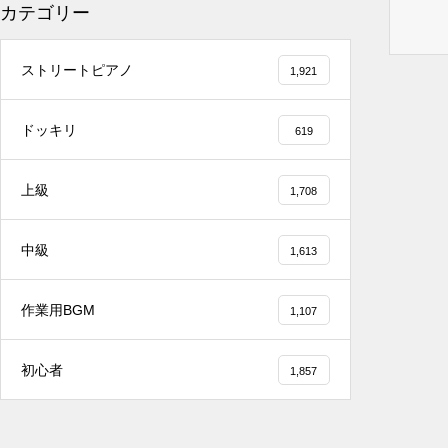
カテゴリー
2025.12.08
ストリートピアノ
1,921
冬の夜に響く温かい音楽 🎄🎹 #冬の音楽 #ク
リスマス #心温まる
ドッキリ
619
上級
1,708
2025.12.08
中級
1,613
千葉県／イオンモール千葉ニュータウン #ス
トリートピアノ #吹奏楽
作業用BGM
1,107
初心者
1,857
2025.12.08
#tiktok #shorts #shortsdaily #shortsdance