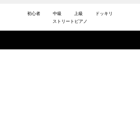
#shirose #磁石 #whitejam #ピアノ初心者 #
ピアノレッスン #piano #ピアノ
初心者
中級
上級
ドッキリ
ストリートピアノ
2025.12.08
【転生悪女の黒歴史OP】ピアノで「Black F
lame」弾いてみた（中～上級）【The Dark
History of the Reincarnated Villainess】
2025.12.07
【鉄也のテーマ】「グレートマジンガー」ス
トリートピアノ 弾いてみた #shorts