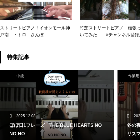
ストリートピアノ！イオンモール神
竹芝ストリートピアノ 頑張
戸南 トトロ さんぽ
いてみた #チャンネル登録
いします パイレーツオブカ
特集記事
中級
作業用
2025.12.08
202
ほぼ日1フレーズ THE BLUE HEARTS NO
冬の夜
NO NO
リスマ