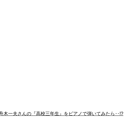
!? 舟木一夫さんの『高校三年生』をピアノで弾いてみたら‥!?