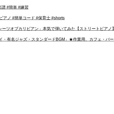
譜 #簡単 #練習
 #簡単コード #保育士 #shorts
カリビアン」本気で弾いてみた【ストリートピアノ】【streetpiano/
 Study「ウイークデイ・有名ジャズ・スタンダードBGM」★作業用、カフェ