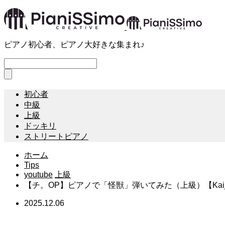
ピアノ初心者、ピアノ大好きな集まれ♪
初心者
中級
上級
ドッキリ
ストリートピアノ
ホーム
Tips
youtube
上級
【チ。OP】ピアノで「怪獣」弾いてみた（上級）【Kaiju from Orb
2025.12.06