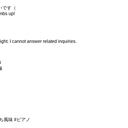
いです（
umbs up!
ight. I cannot answer related inquiries.
i
味
だち風味 #ピアノ