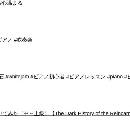
 #心温まる
アノ #吹奏楽
shirose #磁石 #whitejam #ピアノ初心者 #ピアノレッスン #piano
級）【The Dark History of the Reincarnated