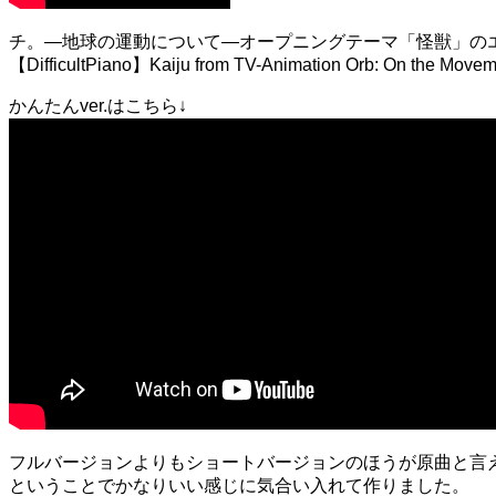
チ。―地球の運動について―オープニングテーマ「怪獣」の
【DifficultPiano】Kaiju from TV-Animation Orb: On the Moveme
かんたんver.はこちら↓
フルバージョンよりもショートバージョンのほうが原曲と言
ということでかなりいい感じに気合い入れて作りました。