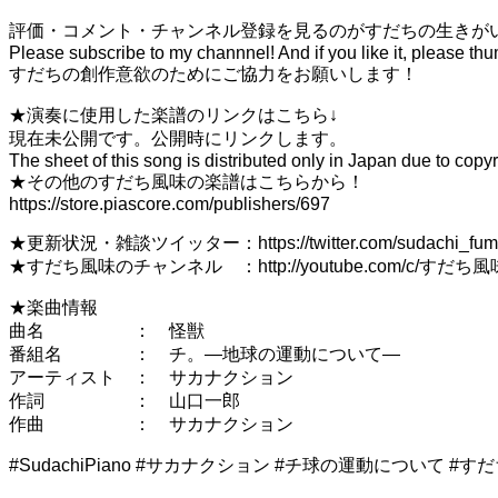
評価・コメント・チャンネル登録を見るのがすだちの生きが
Please subscribe to my channnel! And if you like it, please th
すだちの創作意欲のためにご協力をお願いします！
★演奏に使用した楽譜のリンクはこちら↓
現在未公開です。公開時にリンクします。
The sheet of this song is distributed only in Japan due to copyr
★その他のすだち風味の楽譜はこちらから！
https://store.piascore.com/publishers/697
★更新状況・雑談ツイッター：https://twitter.com/sudachi_fum
★すだち風味のチャンネル ：http://youtube.com/c/すだち風
★楽曲情報
曲名 ： 怪獣
番組名 ： チ。―地球の運動について―
アーティスト ： サカナクション
作詞 ： 山口一郎
作曲 ： サカナクション
#SudachiPiano #サカナクション #チ球の運動について #す