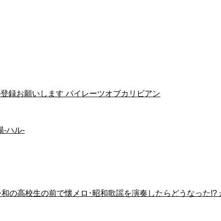
登録お願いします パイレーツオブカリビアン
-ハル-
リ!! 令和の高校生の前で懐メロ･昭和歌謡を演奏したらどうなった