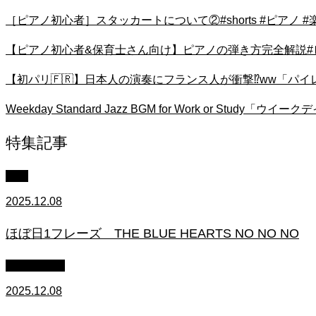
［ピアノ初心者］スタッカートについて②#shorts #ピアノ #楽
【ピアノ初心者&保育士さん向け】ピアノの弾き方完全解説#ピアノ
【初パリ🇫🇷】日本人の演奏にフランス人が衝撃⁉️ww「パイレーツオブ
Weekday Standard Jazz BGM for Work or
特集記事
中級
2025.12.08
ほぼ日1フレーズ THE BLUE HEARTS NO NO NO
作業用BGM
2025.12.08