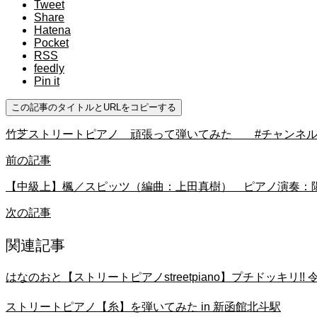
Tweet
Share
Hatena
Pocket
RSS
feedly
Pin it
この記事のタイトルとURLをコピーする
竹芝ストリートピアノ 頑張って弾いてみた #チャンネル
前の記事
【中級上】楓／スピッツ（編曲：上田真樹） ピアノ演奏：陽
次の記事
関連記事
はなのおと【ストリートピアノstreetpiano】プチドッキ
ストリートピアノ【糸】を弾いてみた in 新函館北斗駅