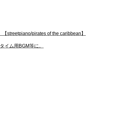
pirates of the caribbean】
・バータイム用BGM等に。