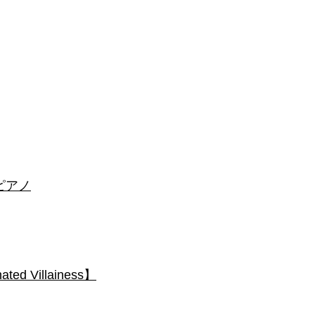
 #ピアノ
 Villainess】