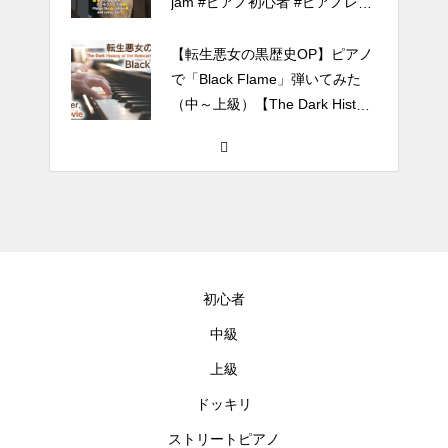
jam #ピアノ初心者 #ピアノレッ
スン #piano #ピアノ
【転生悪女の黒歴史OP】ピアノ
で「Black Flame」弾いてみた
（中～上級）【The Dark History
of the Reincarnated Villainess】
ほぼ日1フレーズ THE BLUE H
EARTS NO NO NO
冬の夜に響く温かい音楽 🎄🎹 #
冬の音楽 #クリスマス #心温まる
初心者
中級
千葉県／イオンモール千葉ニュ
上級
ータウン #ストリートピアノ #吹
ドッキリ
奏楽
ストリートピアノ