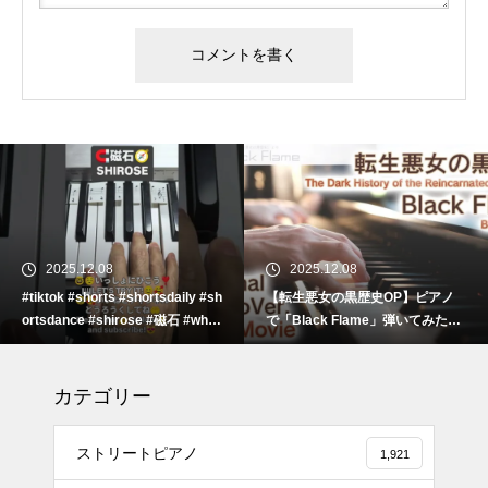
2025.12.08
2025.12.08
#tiktok #shorts #shortsdaily #sh
【転生悪女の黒歴史OP】ピアノ
ortsdance #shirose #磁石 #whit
で「Black Flame」弾いてみた
ejam #ピアノ初心者 #ピアノレッ
（中～上級）【The Dark History
スン #piano #ピアノ
of the Reincarnated Villainess】
#tiktok #shorts #shortsdaily #sh
カテゴリー
ortsdance #shirose #磁石 #white
jam #ピアノ初心者 #ピアノレッ
スン #piano #ピアノ
ストリートピアノ
1,921
【転生悪女の黒歴史OP】ピアノ