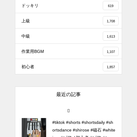
で「Black Flame」弾いてみた
ドッキリ
619
（中～上級）【The Dark History
of the Reincarnated Villainess】
上級
1,708
ほぼ日1フレーズ THE BLUE H
中級
1,613
EARTS NO NO NO
作業用BGM
1,107
冬の夜に響く温かい音楽 🎄🎹 #
初心者
1,857
冬の音楽 #クリスマス #心温まる
千葉県／イオンモール千葉ニュ
最近の記事
ータウン #ストリートピアノ #吹
奏楽
#tiktok #shorts #shortsdaily #sh
ortsdance #shirose #磁石 #white