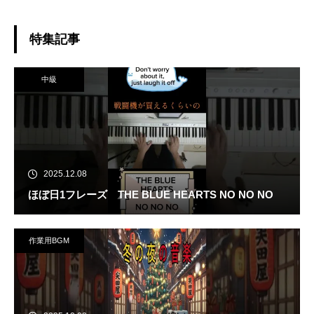
#館林駅 #streetpiano#演奏し
てみた#イースター #歌ってみ
特集記事
た
中級
2025.12.08
ほぼ日1フレーズ THE BLUE HEARTS NO NO NO
作業用BGM