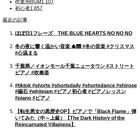
作業用BGM
1,107
初心者
1,857
最近の記事
ほぼ日1フレーズ THE BLUE HEARTS NO NO NO
冬の夜に響く温かい音楽 🎄🎹 #冬の音楽 #クリスマス
#心温まる
千葉県／イオンモール千葉ニュータウン #ストリート
ピアノ #吹奏楽
#tiktok #shorts #shortsdaily #shortsdance #shirose
#磁石 #whitejam #ピアノ初心者 #ピアノレッスン
#piano #ピアノ
【転生悪女の黒歴史OP】ピアノで「Black Flame」弾
いてみた（中～上級）【The Dark History of the
Reincarnated Villainess】