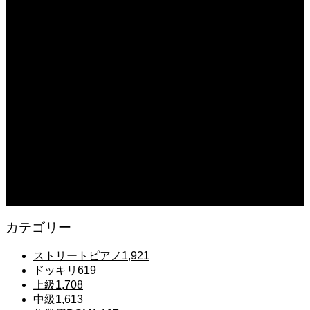
2025.12.08
【転生悪女の黒歴史OP】ピアノで「Black Flame」弾いてみた（中～上級）
【The Dark History of the Reincarnated Villainess】
2025.12.07
【鉄也のテーマ】「グレートマジンガー」ストリートピアノ 弾いてみた
#shorts
2025.12.07
#ピアノ初心者 #きよしこの夜 #クリスマスソング #簡単ピアノ #弾ける #ピアノ
練習 #Shorts #ピアノレッスン大人
2025.12.07
Gentle Raindrops in Tokyo – Lo-Fi Piano Night Café 🌧️ 静かな雨夜のピアノ
カテゴリー
ストリートピアノ
1,921
ドッキリ
619
上級
1,708
中級
1,613