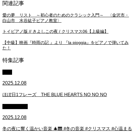
関連記事
愛の夢 リスト ～初心者のためのクラシック入門～ 〈金沢市・
白山市 水谷紘子ピアノ教室〉
トイピアノ版 // きよしこの夜 / クリスマス06【上級編】
【中級】映画『時雨の記 』より 『la pioggia』をピアノで弾いてみ
た！
特集記事
中級
2025.12.08
ほぼ日1フレーズ THE BLUE HEARTS NO NO NO
作業用BGM
2025.12.08
冬の夜に響く温かい音楽 🎄🎹 #冬の音楽 #クリスマス #心温まる