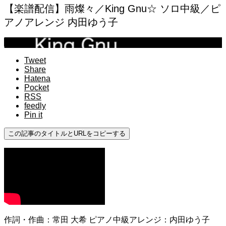
【楽譜配信】雨燦々／King Gnu☆ ソロ中級／ピ
アノアレンジ 内田ゆう子
中級
Tweet
Share
Hatena
Pocket
RSS
feedly
Pin it
この記事のタイトルとURLをコピーする
作詞・作曲：常田 大希 ピアノ中級アレンジ：内田ゆう子