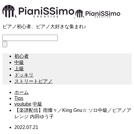
ピアノ初心者、ピアノ大好きな集まれ♪
初心者
中級
上級
ドッキリ
ストリートピアノ
ホーム
Tips
youtube
中級
【楽譜配信】雨燦々／King Gnu☆ ソロ中級／ピアノア
レンジ 内田ゆう子
2022.07.21