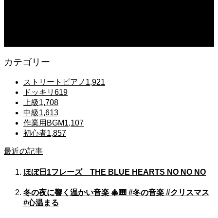
練習 #Shorts #ピアノレッスン大人
2025.12.07
Gentle Raindrops in Tokyo – Lo-Fi Piano Night Café 🌧️ 静かな雨夜のピアノ
カテゴリー
ストリートピアノ
1,921
ドッキリ
619
上級
1,708
中級
1,613
作業用BGM
1,107
初心者
1,857
最近の記事
ほぼ日1フレーズ THE BLUE HEARTS NO NO NO
冬の夜に響く温かい音楽 🎄🎹 #冬の音楽 #クリスマス
#心温まる