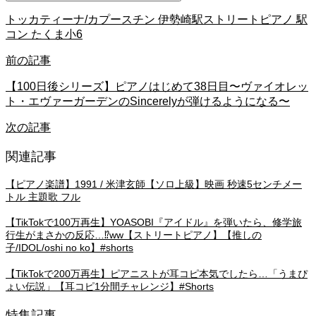
トッカティーナ/カプースチン 伊勢崎駅ストリートピアノ 駅
コン たくま小6
前の記事
【100日後シリーズ】ピアノはじめて38日目〜ヴァイオレッ
ト・エヴァーガーデンのSincerelyが弾けるようになる〜
次の記事
関連記事
【ピアノ楽譜】1991 / 米津玄師【ソロ上級】映画 秒速5センチメー
トル 主題歌 フル
【TikTokで100万再生】YOASOBI『アイドル』を弾いたら、修学旅
行生がまさかの反応…⁉️ww【ストリートピアノ】【推しの
子/IDOL/oshi no ko】#shorts
【TikTokで200万再生】ピアニストが耳コピ本気でしたら…「うまぴ
ょい伝説」【耳コピ1分間チャレンジ】#Shorts
特集記事