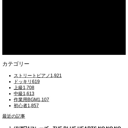
【鉄也のテーマ】「グレートマジンガー」ストリートピアノ 弾いてみた
#shorts
2025.12.07
#ピアノ初心者 #きよしこの夜 #クリスマスソング #簡単ピアノ #弾ける #ピアノ
練習 #Shorts #ピアノレッスン大人
2025.12.07
Gentle Raindrops in Tokyo – Lo-Fi Piano Night Café 🌧️ 静かな雨夜のピアノ
カテゴリー
ストリートピアノ
1,921
ドッキリ
619
上級
1,708
中級
1,613
作業用BGM
1,107
初心者
1,857
最近の記事