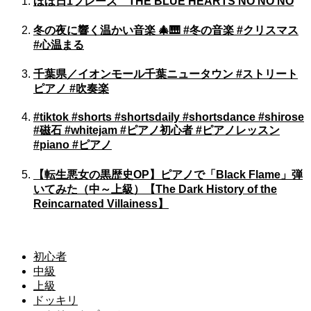
ほぼ日1フレーズ THE BLUE HEARTS NO NO NO
冬の夜に響く温かい音楽 🎄🎹 #冬の音楽 #クリスマス
#心温まる
千葉県／イオンモール千葉ニュータウン #ストリート
ピアノ #吹奏楽
#tiktok #shorts #shortsdaily #shortsdance #shirose
#磁石 #whitejam #ピアノ初心者 #ピアノレッスン
#piano #ピアノ
【転生悪女の黒歴史OP】ピアノで「Black Flame」弾
いてみた（中～上級）【The Dark History of the
Reincarnated Villainess】
初心者
中級
上級
ドッキリ