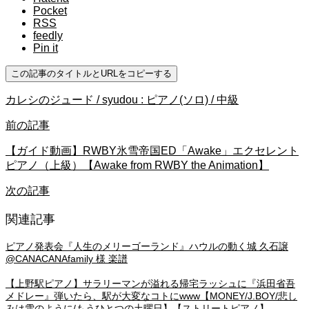
Pocket
RSS
feedly
Pin it
この記事のタイトルとURLをコピーする
カレシのジュード / syudou : ピアノ(ソロ) / 中級
前の記事
【ガイド動画】RWBY氷雪帝国ED「Awake」エクセレント
ピアノ（上級）【Awake from RWBY the Animation】
次の記事
関連記事
ピアノ発表会『人生のメリーゴーランド』ハウルの動く城 久石譲
@CANACANAfamily 様 楽譜
【上野駅ピアノ】サラリーマンが溢れる帰宅ラッシュに『浜田省吾
メドレー』弾いたら、駅が大変なコトにwww【MONEY/J.BOY/悲し
みは雪のように/もうひとつの土曜日】【ストリートピアノ】