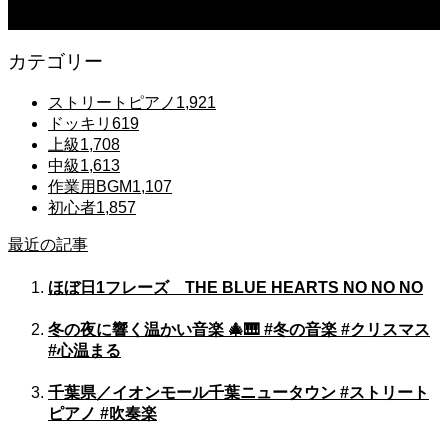
Gentle Raindrops in Tokyo – Lo-Fi Piano Night Café 🌧️ 静かな雨夜のピアノ
カテゴリー
ストリートピアノ
1,921
ドッキリ
619
上級
1,708
中級
1,613
作業用BGM
1,107
初心者
1,857
最近の記事
ほぼ日1フレーズ THE BLUE HEARTS NO NO NO
冬の夜に響く温かい音楽 🎄🎹 #冬の音楽 #クリスマス
#心温まる
千葉県／イオンモール千葉ニュータウン #ストリート
ピアノ #吹奏楽