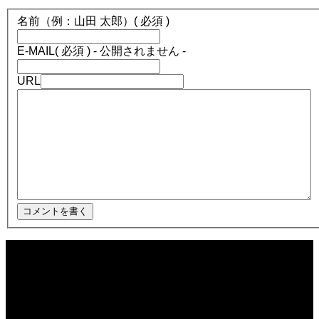
名前（例：山田 太郎）
( 必須 )
E-MAIL
( 必須 ) - 公開されません -
URL
2025.12.08
ほぼ日1フレーズ THE BLUE HEARTS NO NO NO
2025.12.08
冬の夜に響く温かい音楽 🎄🎹 #冬の音楽 #クリスマス #心温まる