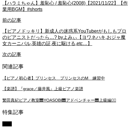
【ハラミちゃん】羞恥心 / 羞恥心(2008)【2021/11/22】【作
業用BGM】#shorts
前の記事
【ピアノドッキリ】新成人の迷惑系YouTuberがもしもプロ
のピアニストだったら…? byよみぃ【ヨワネハキ,おジャ魔
女カーニバル,英雄の証,夜に駆ける,etc…】
次の記事
関連記事
【ピアノ初心者】プリンセス プリンセスのM 練習中
【楽譜】『grace／藤井風』上級ピアノ楽譜
繁田真紀ピアノ教室🎹YOASOBI🎹アドベンチャー🎹上級編💁‍♀️
特集記事
中級