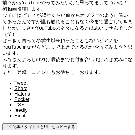
前々からYouTubeやってみたいなと思ってましてついに！
初動画投稿します。
ウチにはピアノが25年くらい前からオブジェのように置い
てあったんですが誰も触れることもなく今まで過ごしてきま
したが、まさかYouTubeのネタになるとは思いませんでした
（笑）
はっきり言って小学生以来触ったこともないピアノを
YouTube見ながらどこまで上達できるのかやってみようと思
います。
みなさんよろしければ最後までお付き合い頂ければ励みにな
ります。
また、登録、コメントもお待ちしております。
Tweet
Share
Hatena
Pocket
RSS
feedly
Pin it
この記事のタイトルとURLをコピーする