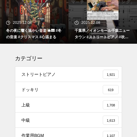
2025.12.08
2025.12.08
冬の夜に響く温かい音楽 🎄🎹 #冬
千葉県／イオンモール千葉ニュー
の音楽 #クリスマス #心温まる
タウン #ストリートピアノ #吹奏
楽
カテゴリー
ストリートピアノ
1,921
ドッキリ
619
上級
1,708
#tiktok #shorts #shortsdaily #sh
中級
ortsdance #shirose #磁石 #white
1,613
jam #ピアノ初心者 #ピアノレッ
作業用BGM
スン #piano #ピアノ
1,107