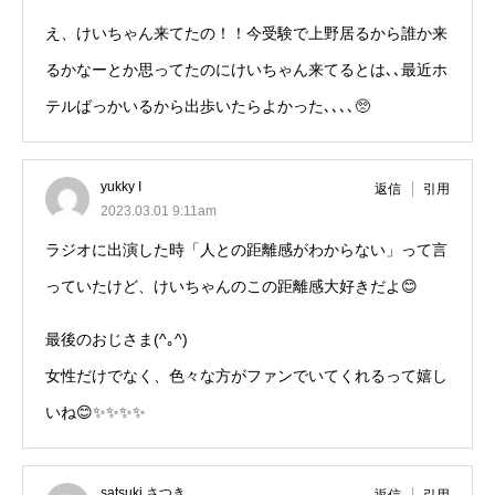
え、けいちゃん来てたの！！今受験で上野居るから誰か来
るかなーとか思ってたのにけいちゃん来てるとは､､最近ホ
テルばっかいるから出歩いたらよかった､､､､🥺
yukky I
返信
引用
2023.03.01 9:11am
ラジオに出演した時「人との距離感がわからない」って言
っていたけど、けいちゃんのこの距離感大好きだよ😊
最後のおじさま(^｡^)
女性だけでなく、色々な方がファンでいてくれるって嬉し
いね😊✨✨✨✨
satsuki さつき