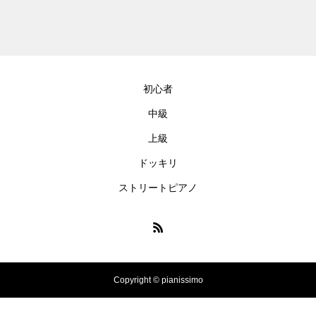
ortsdance #shirose #磁石 #white
jam #ピアノ初心者 #ピアノレッ
スン #piano #ピアノ
【転生悪女の黒歴史OP】ピアノ
で「Black Flame」弾いてみた
初心者
（中～上級）【The Dark History
of the Reincarnated Villainess】
中級
上級
ほぼ日1フレーズ THE BLUE H
EARTS NO NO NO
ドッキリ
ストリートピアノ
冬の夜に響く温かい音楽 🎄🎹 #
冬の音楽 #クリスマス #心温まる
千葉県／イオンモール千葉ニュ
Copyright © pianissimo
ータウン #ストリートピアノ #吹
奏楽