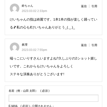
鈴ちゃん
返信
引用
2023.03.02 2:33pm
けいちゃんの指は綺麗です。1本1本の指が楽しく踊ってい
る🎵私の心も💃けいちゃんありがとう_(._.)_
眞理
返信
引用
2023.03.02 7:55pm
端っこにいりすさんいますよね?久しぶりの2ショット嬉し
いです。これからもけいちゃんをよろしく
ステキな演奏ありがとうございます!
名前（例：山田 太郎）
( 必須 )
E-MAIL
( 必須 ) - 公開されません -