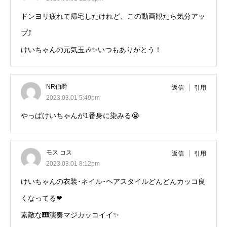
ドンヨリ疲れて帰宅したけれど、この動画観たら気分アッ
プ⤴️
けいちゃんの元気玉🎶✨いつもありがとう！
NR伯爵
返信
引用
2023.03.01 5:49pm
やっぱけいちゃんが1番身に染みる😭
モス コス
返信
引用
2023.03.01 8:12pm
けいちゃんの衣装･ネイル･ヘアスタイルどんどんカッコ良
くなってる❤
素敵な🎹演奏マジカッコイイ✨