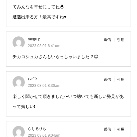
てみんなを幸せにしてね🐣
遭遇出来る方！最高ですね♥
megu p
返信
引用
2023.03.01 6:41am
チカコシュカさんもいらっしゃいました？😊
ｱﾝﾊﾟﾝ
返信
引用
2023.03.01 8:30am
楽しく聞かせて頂きました〜いつ聴いても新しい発見があ
って嬉しい❗
らりるりら
返信
引用
2023.03.01 9:04am