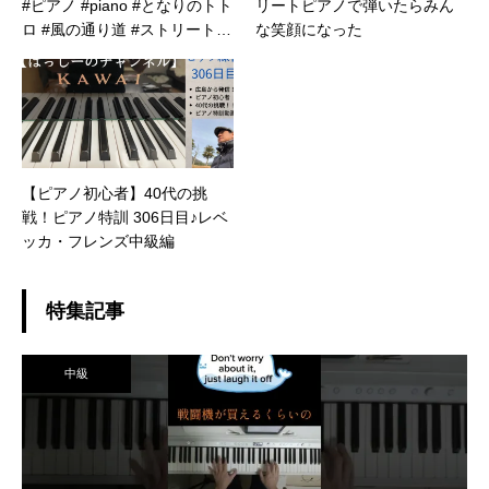
#ピアノ #piano #となりのトト
リートピアノで弾いたらみん
ロ #風の通り道 #ストリートピ
な笑顔になった
アノ #streetpiano #britomarttr
ainstation
【ピアノ初心者】40代の挑
戦！ピアノ特訓 306日目♪レベ
ッカ・フレンズ中級編
特集記事
中級