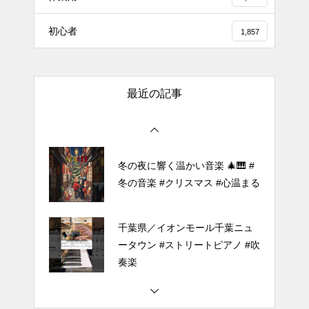
【転生悪女の黒歴史OP】ピアノ
初心者
1,857
で「Black Flame」弾いてみた
（中～上級）【The Dark History
of the Reincarnated Villainess】
最近の記事
ほぼ日1フレーズ THE BLUE H
EARTS NO NO NO
冬の夜に響く温かい音楽 🎄🎹 #
冬の音楽 #クリスマス #心温まる
千葉県／イオンモール千葉ニュ
ータウン #ストリートピアノ #吹
奏楽
#tiktok #shorts #shortsdaily #sh