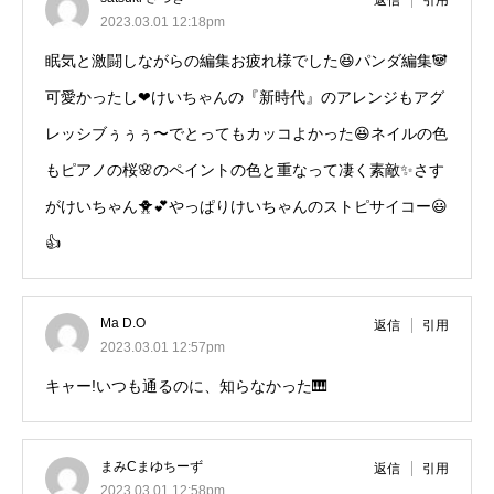
返信
引用
2023.03.01 12:18pm
眠気と激闘しながらの編集お疲れ様でした😆パンダ編集🐼
可愛かったし❤けいちゃんの『新時代』のアレンジもアグ
レッシブぅぅぅ〜でとってもカッコよかった😆ネイルの色
もピアノの桜🌸のペイントの色と重なって凄く素敵✨さす
がけいちゃん🐥💕やっぱりけいちゃんのストピサイコー😃
👍
Ma D.O
返信
引用
2023.03.01 12:57pm
キャー!いつも通るのに、知らなかった🎹
まみCまゆちーず
返信
引用
2023.03.01 12:58pm