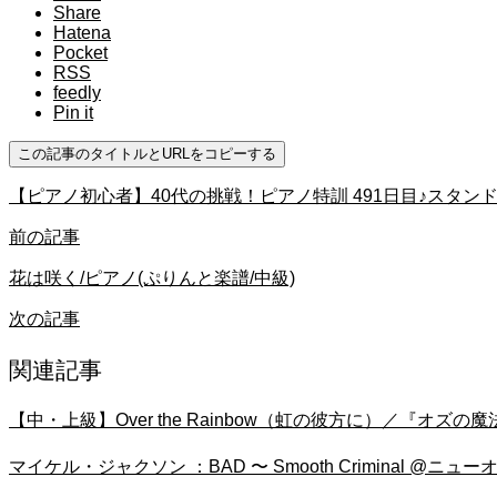
Share
Hatena
Pocket
RSS
feedly
Pin it
この記事のタイトルとURLをコピーする
【ピアノ初心者】40代の挑戦！ピアノ特訓 491日目♪スタン
前の記事
花は咲く/ピアノ(ぷりんと楽譜/中級)
次の記事
関連記事
【中・上級】Over the Rainbow（虹の彼方に）／『オ
マイケル・ジャクソン ：BAD 〜 Smooth Criminal