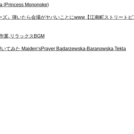
rincess Mononoke)
ズ』弾いたら会場がヤバいことにwww【江南町ストリートピア
睡眠, 勉強,作業,リラックスBGM
en’sPrayer Bądarzewska-Baranowska,Tekla