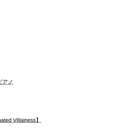
 #ピアノ
 Villainess】