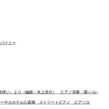
ドバイミー
ズの魔法使い』より（編曲：水上浩介） ピアノ演奏：陽-ハル-
 @ニューオーサカホテル心斎橋 ストリートピアノ ピアソロ