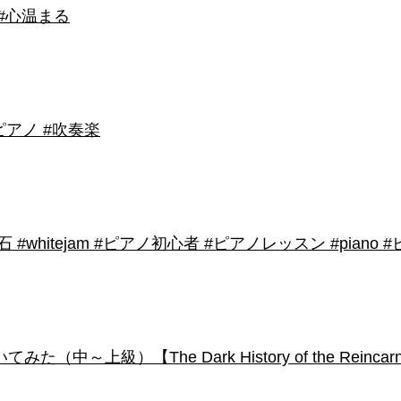
 #心温まる
アノ #吹奏楽
shirose #磁石 #whitejam #ピアノ初心者 #ピアノレッスン #piano
級）【The Dark History of the Reincarnated