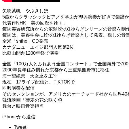
矢吹紫帆 やぶきしほ
5歳からクラッシックピアノを学ぶが即興演奏が好きで楽譜
代表作NHK「美の回廊をゆく」
鐘紡美容研究所からの依頼f分の1ゆらぎシリーズの音楽を制
鐘紡は、美容学会にf分の1ゆらぎ音楽として発表。癒しの音
全米「shiho」CD発売
カナダニューエイジ部門人気第2位
比叡山開創1200年祭で演奏
全国「100万人とふれあう全国コンサート」で全国海外で70
2000年長年住み慣れた京都から三重県熊野市に移住
海一望絶景 天女座を主宰
現在 17ライブ配信と、TIKTOKで
即興演奏を配信
そのセレクションが、アメリカのオーチャード社から世界40社に配信され、Ap
韓流映画「蕎麦の花の咲く頃」
舞台と映画音楽担当
iPhoneから送信
Tweet