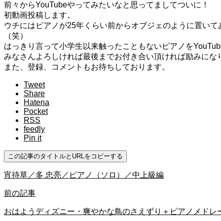
前々からYouTubeやってみたいなと思ってましてついに！
初動画投稿します。
ウチにはピアノが25年くらい前からオブジェのように置いて
（笑）
はっきり言って小学生以来触ったこともないピアノをYouTu
みなさんよろしければ最後までお付き合い頂ければ励みにな
また、登録、コメントもお待ちしております。
Tweet
Share
Hatena
Pocket
RSS
feedly
Pin it
この記事のタイトルとURLをコピーする
宵待草／多 忠亮／ピアノ（ソロ）／中上級編
前の記事
おはようディズニー・爽やかな鳥のさえずり＋ピアノメドレー【作業用BGM、動