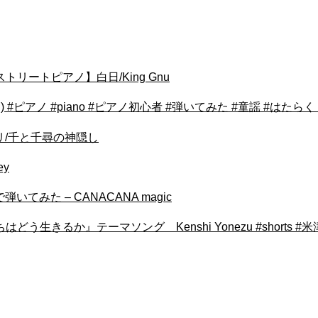
ートピアノ】白日/King Gnu
ノ #piano #ピアノ初心者 #弾いてみた #童謡 #はたらくくるま
ジブリ/千と千尋の神隠し
ey
てみた – CANACANA magic
きるか』テーマソング Kenshi Yonezu #shorts #