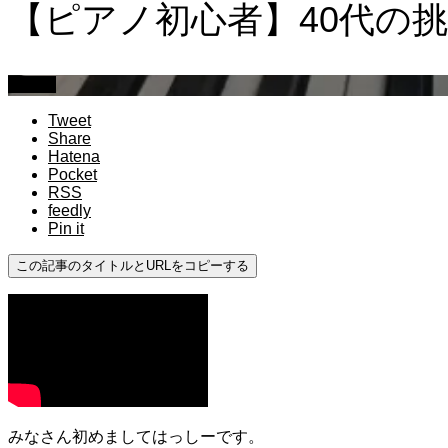
【ピアノ初心者】40代の挑
初心者
Tweet
Share
Hatena
Pocket
RSS
feedly
Pin it
この記事のタイトルとURLをコピーする
みなさん初めましてはっしーです。