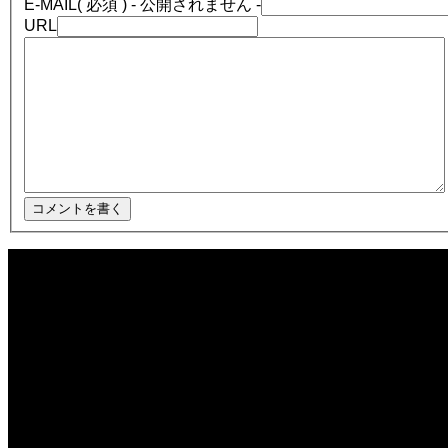
E-MAIL
( 必須 ) - 公開されません -
URL
2025.12.08
ほぼ日1フレーズ THE BLUE HEARTS NO NO NO
2025.12.08
冬の夜に響く温かい音楽 🎄🎹 #冬の音楽 #クリスマス #心温まる
2025.12.08
千葉県／イオンモール千葉ニュータウン #ストリートピアノ #吹奏楽