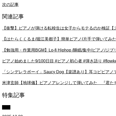
次の記事
関連記事
【衝撃】ピアノが弾ける転校生は女子からモテるのか検証【ストリ
【はたらくくるま/堀江美都子】簡単ピアノ(片手で弾いてみた) #ピア
【勉強用・作業用BGM】Lo-fi Hiphop /睡眠/集中/ピアノ/
ピアノ始めました9/100日目 #ピアノ初心者 #弾き語り #flowk
「シンデレラボーイ」Saucy Dog【楽譜あり】耳コピピアノで弾い
米津玄師【地球儀】ピアノアレンジして弾いてみた 『君たちはどう生
特集記事
中級