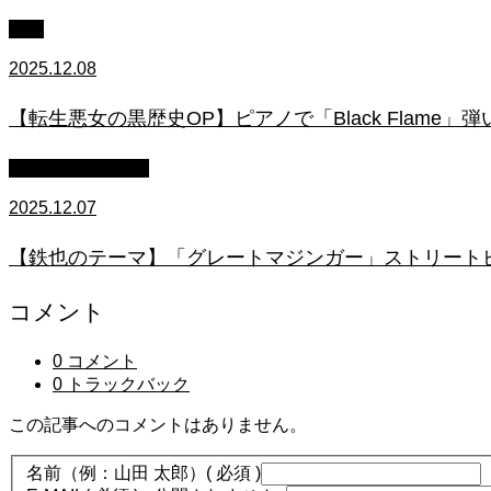
上級
2025.12.08
【転生悪女の黒歴史OP】ピアノで「Black Flame」弾いてみた（中～上
ストリートピアノ
2025.12.07
【鉄也のテーマ】「グレートマジンガー」ストリートピアノ
コメント
0 コメント
0 トラックバック
この記事へのコメントはありません。
名前（例：山田 太郎）
( 必須 )