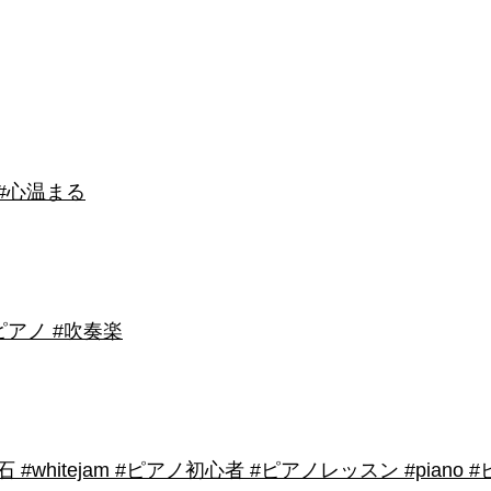
 #心温まる
アノ #吹奏楽
shirose #磁石 #whitejam #ピアノ初心者 #ピアノレッスン #piano