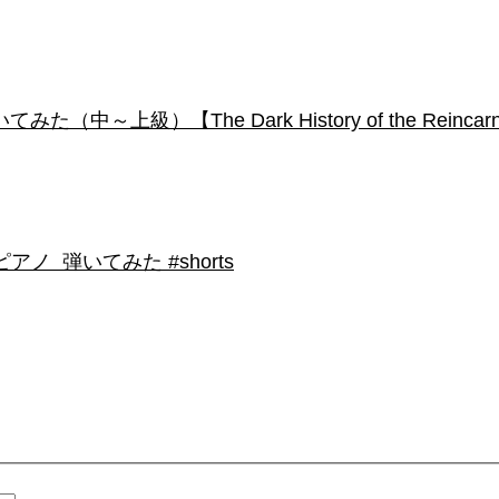
級）【The Dark History of the Reincarnated
 弾いてみた #shorts