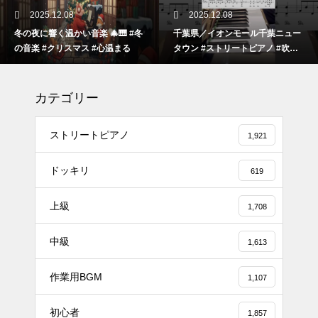
2025.12.08
2025.12.08
冬の夜に響く温かい音楽 🎄🎹 #冬
千葉県／イオンモール千葉ニュー
の音楽 #クリスマス #心温まる
タウン #ストリートピアノ #吹奏
楽
カテゴリー
ストリートピアノ
1,921
ドッキリ
619
上級
1,708
#tiktok #shorts #shortsdaily #sh
中級
ortsdance #shirose #磁石 #white
1,613
jam #ピアノ初心者 #ピアノレッ
作業用BGM
スン #piano #ピアノ
1,107
【転生悪女の黒歴史OP】ピアノ
初心者
1,857
で「Black Flame」弾いてみた