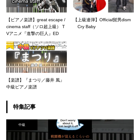
【ピアノ楽譜】great escape /
【上級連弾】Official髭男dism
cinema staff（ソロ超上級） T
Cry Baby
Vアニメ『進撃の巨人』ED
【楽譜】『まつり／藤井 風』
中級ピアノ楽譜
特集記事
中級