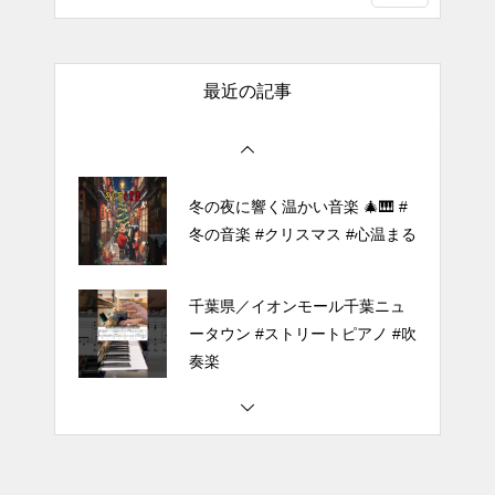
（中～上級）【The Dark History
of the Reincarnated Villainess】
最近の記事
ほぼ日1フレーズ THE BLUE H
EARTS NO NO NO
冬の夜に響く温かい音楽 🎄🎹 #
冬の音楽 #クリスマス #心温まる
千葉県／イオンモール千葉ニュ
ータウン #ストリートピアノ #吹
奏楽
#tiktok #shorts #shortsdaily #sh
ortsdance #shirose #磁石 #white
jam #ピアノ初心者 #ピアノレッ