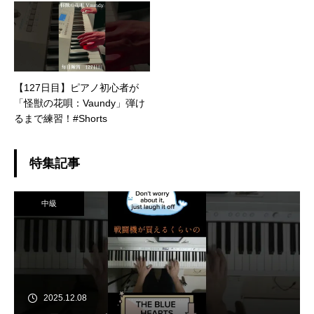
スペイン.情熱大陸.ルパン三世
のテーマ. 熱情ソナタetc.. クリ
スマス Christmas
【127日目】ピアノ初心者が
「怪獣の花唄：Vaundy」弾け
るまで練習！#Shorts
特集記事
中級
2025.12.08