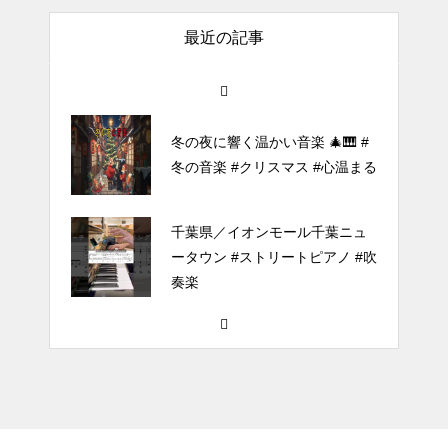
of the Reincarnated Villainess】
最近の記事
ほぼ日1フレーズ THE BLUE H
EARTS NO NO NO
冬の夜に響く温かい音楽 🎄🎹 #
冬の音楽 #クリスマス #心温まる
千葉県／イオンモール千葉ニュ
ータウン #ストリートピアノ #吹
奏楽
#tiktok #shorts #shortsdaily #sh
ortsdance #shirose #磁石 #white
jam #ピアノ初心者 #ピアノレッ
スン #piano #ピアノ
【転生悪女の黒歴史OP】ピアノ