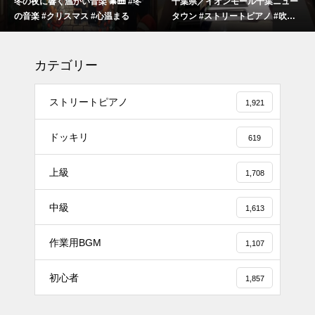
冬の夜に響く温かい音楽 🎄🎹 #冬
千葉県／イオンモール千葉ニュー
の音楽 #クリスマス #心温まる
タウン #ストリートピアノ #吹奏
楽
カテゴリー
ストリートピアノ
1,921
ドッキリ
619
上級
1,708
#tiktok #shorts #shortsdaily #sh
中級
ortsdance #shirose #磁石 #white
1,613
jam #ピアノ初心者 #ピアノレッ
作業用BGM
スン #piano #ピアノ
1,107
【転生悪女の黒歴史OP】ピアノ
初心者
1,857
で「Black Flame」弾いてみた
（中～上級）【The Dark History