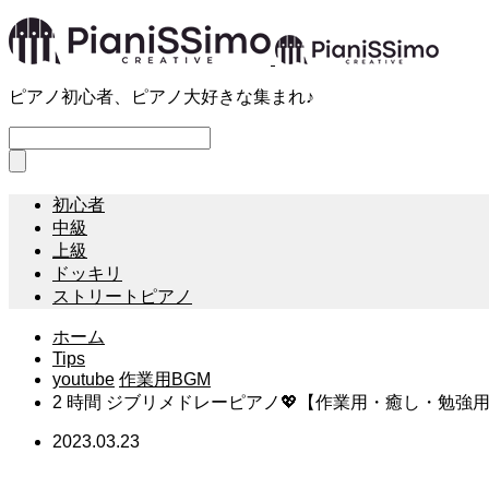
ピアノ初心者、ピアノ大好きな集まれ♪
初心者
中級
上級
ドッキリ
ストリートピアノ
ホーム
Tips
youtube
作業用BGM
2 時間 ジブリメドレーピアノ💖【作業用・癒し・勉強用BGM】Pi
2023.03.23