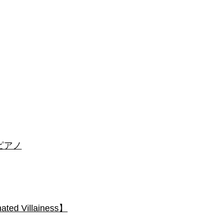
 #ピアノ
 Villainess】