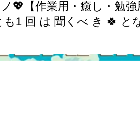
💖【作業用・癒し・勉強用BGM
 🌹少なくとも1 回 は 聞くべ き