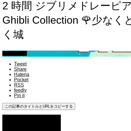
2 時間 ジブリメドレーピアノ
Ghibli Collection
く城
作業用BGM
Tweet
Share
Hatena
Pocket
RSS
feedly
Pin it
この記事のタイトルとURLをコピーする