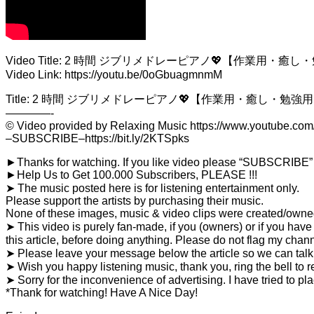
Video Title: 2 時間 ジブリメドレーピアノ💖【作業用・癒し・勉強
Video Link: https://youtu.be/0oGbuagmnmM
Title: 2 時間 ジブリメドレーピアノ💖【作業用・癒し・勉強用BGM】
————-
©️ Video provided by Relaxing Music https://www.youtube.c
–SUBSCRIBE–https://bit.ly/2KTSpks
►Thanks for watching. If you like video please “SUBSCRIB
►Help Us to Get 100.000 Subscribers, PLEASE !!!
➤ The music posted here is for listening entertainment only.
Please support the artists by purchasing their music.
None of these images, music & video clips were created/owne
➤ This video is purely fan-made, if you (owners) or if you 
this article, before doing anything. Please do not flag my chan
➤ Please leave your message below the article so we can talk
➤ Wish you happy listening music, thank you, ring the bell to r
➤ Sorry for the inconvenience of advertising. I have tried to pl
*Thank for watching! Have A Nice Day!