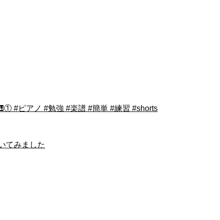
ノ #勉強 #楽譜 #簡単 #練習 #shorts
いてみました