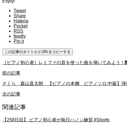
Enjoy!
Tweet
Share
Hatena
Pocket
RSS
feedly
Pin it
この記事のタイトルとURLをコピーする
［ピアノ初心者］レミファの音を使った曲を弾いてみよう！🎹① #ピア
前の記事
さくら 森山直太朗 【ピアノの本棚 ピアノソロ:中級】弾
次の記事
関連記事
【258日目】 ピアノ初心者が毎日ハノン練習 #Shorts