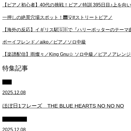
【ピアノ初心者】40代の挑戦！ピアノ特訓 395日目♪上を向
一押しの絶景穴場スポット！🎹💡#ストリートピアノ
【海外の反応】イギリス駅🇬🇧で『ハリーポッターのテーマ
ボーイフレンド／aiko／ピアノソロ中級
【楽譜配信】雨燦々／King Gnu☆ ソロ中級／ピアノアレン
特集記事
中級
2025.12.08
ほぼ日1フレーズ THE BLUE HEARTS NO NO NO
作業用BGM
2025.12.08