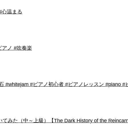
 #心温まる
アノ #吹奏楽
shirose #磁石 #whitejam #ピアノ初心者 #ピアノレッスン #piano
級）【The Dark History of the Reincarnated