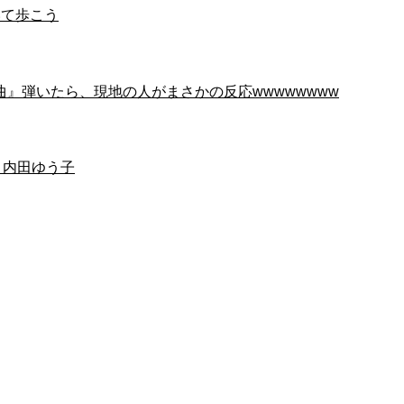
いて歩こう
曲』弾いたら、現地の人がまさかの反応wwwwwwww
ジ 内田ゆう子