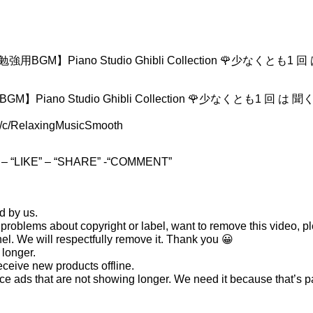
用BGM】Piano Studio Ghibli Collection 🌹少なく
Piano Studio Ghibli Collection 🌹少なくとも1 
om/c/RelaxingMusicSmooth
E” – “LIKE” – “SHARE” -“COMMENT”
d by us.
have problems about copyright or label, want to remove this v
nel. We will respectfully remove it. Thank you 😀
 longer.
eceive new products offline.
ace ads that are not showing longer. We need it because that’s pa