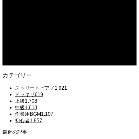
【鉄也のテーマ】「グレートマジンガー」ストリートピアノ 弾いてみた
#shorts
2025.12.07
#ピアノ初心者 #きよしこの夜 #クリスマスソング #簡単ピアノ #弾ける #ピアノ
練習 #Shorts #ピアノレッスン大人
2025.12.07
Gentle Raindrops in Tokyo – Lo-Fi Piano Night Café 🌧️ 静かな雨夜のピアノ
カテゴリー
ストリートピアノ
1,921
ドッキリ
619
上級
1,708
中級
1,613
作業用BGM
1,107
初心者
1,857
最近の記事