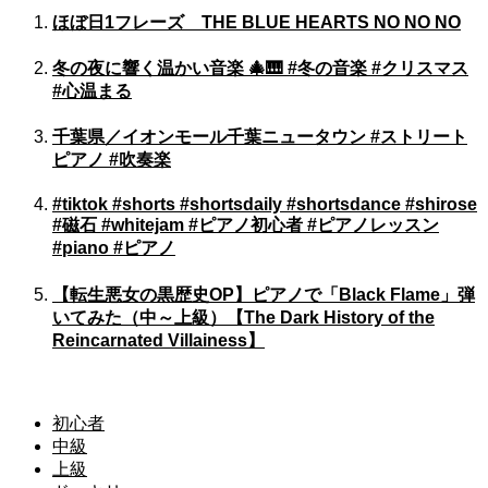
ほぼ日1フレーズ THE BLUE HEARTS NO NO NO
冬の夜に響く温かい音楽 🎄🎹 #冬の音楽 #クリスマス
#心温まる
千葉県／イオンモール千葉ニュータウン #ストリート
ピアノ #吹奏楽
#tiktok #shorts #shortsdaily #shortsdance #shirose
#磁石 #whitejam #ピアノ初心者 #ピアノレッスン
#piano #ピアノ
【転生悪女の黒歴史OP】ピアノで「Black Flame」弾
いてみた（中～上級）【The Dark History of the
Reincarnated Villainess】
初心者
中級
上級