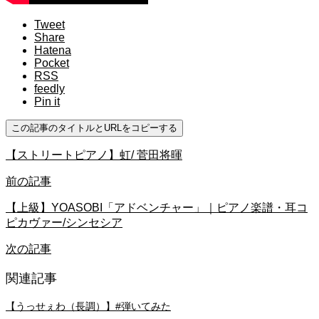
Tweet
Share
Hatena
Pocket
RSS
feedly
Pin it
この記事のタイトルとURLをコピーする
【ストリートピアノ】虹/ 菅田将暉
前の記事
【上級】YOASOBI「アドベンチャー」｜ピアノ楽譜・耳コ
ピカヴァー/シンセシア
次の記事
関連記事
【うっせぇわ（長調）】#弾いてみた