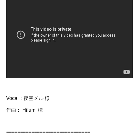
Vocal：夜空メル 様
作曲： Hifumi 様
==============================