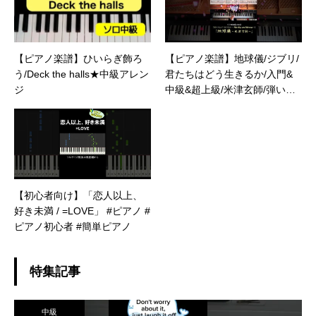
【ピアノ楽譜】ひいらぎ飾ろ
【ピアノ楽譜】地球儀/ジブリ/
う/Deck the halls★中級アレン
君たちはどう生きるか/入門&
ジ
中級&超上級/米津玄師/弾いて
みた/簡単/初心者/高音質版/Spi
nning Globe/Boy and the Hero
n/Short
【初心者向け】「恋人以上、
好き未満 / =LOVE」 #ピアノ #
ピアノ初心者 #簡単ピアノ
特集記事
中級