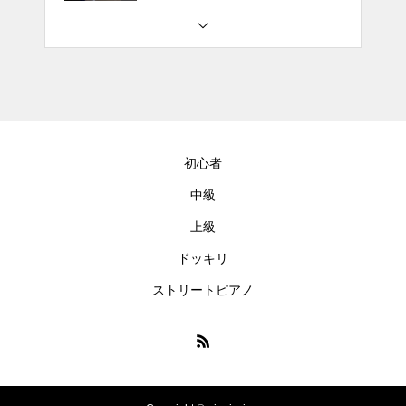
#tiktok #shorts #shortsdaily #sh
ortsdance #shirose #磁石 #white
jam #ピアノ初心者 #ピアノレッ
スン #piano #ピアノ
【転生悪女の黒歴史OP】ピアノ
で「Black Flame」弾いてみた
初心者
（中～上級）【The Dark History
of the Reincarnated Villainess】
中級
上級
ほぼ日1フレーズ THE BLUE H
EARTS NO NO NO
ドッキリ
ストリートピアノ
冬の夜に響く温かい音楽 🎄🎹 #
冬の音楽 #クリスマス #心温まる
千葉県／イオンモール千葉ニュ