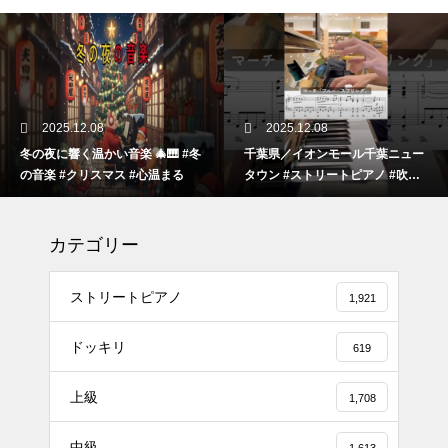
2025.12.08
2025.12.08
冬の夜に響く温かい音楽 🎄🎹 #冬
千葉県／イオンモール千葉ニュー
の音楽 #クリスマス #心温まる
タウン #ストリートピアノ #吹奏
楽
カテゴリー
ストリートピアノ
1,921
ドッキリ
619
上級
1,708
#tiktok #shorts #shortsdaily #sh
中級