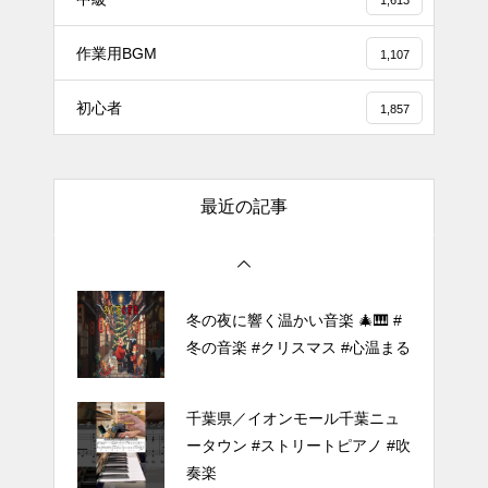
ortsdance #shirose #磁石 #white
1,613
jam #ピアノ初心者 #ピアノレッ
作業用BGM
スン #piano #ピアノ
1,107
【転生悪女の黒歴史OP】ピアノ
初心者
1,857
で「Black Flame」弾いてみた
（中～上級）【The Dark History
of the Reincarnated Villainess】
最近の記事
ほぼ日1フレーズ THE BLUE H
EARTS NO NO NO
冬の夜に響く温かい音楽 🎄🎹 #
冬の音楽 #クリスマス #心温まる
千葉県／イオンモール千葉ニュ
ータウン #ストリートピアノ #吹
奏楽