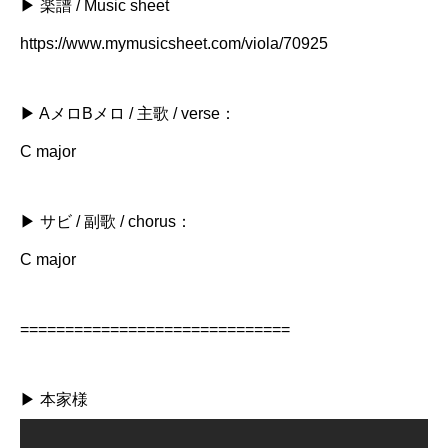
▶ 楽譜 / Music sheet
https://www.mymusicsheet.com/viola/70925
▶ AメロBメロ / 主歌 / verse：
C major
▶ サビ / 副歌 / chorus：
C major
==============================
▶ 本家様