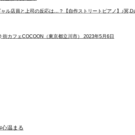
ャル店員と上司の反応は…？【自作ストリートピアノ】♪冥,Dais
 街カフェCOCOON（東京都立川市） 2023年5月6日
 #心温まる