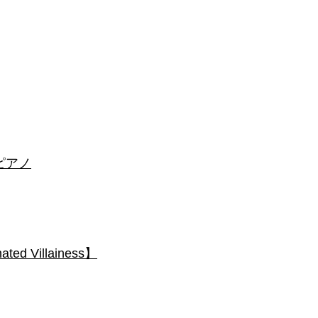
 #ピアノ
 Villainess】