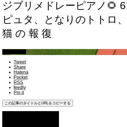
ジブリメドレーピアノ🌻 6 
ピュタ、となりのトトロ、ハ
猫 の 報 復
作業用BGM
Tweet
Share
Hatena
Pocket
RSS
feedly
Pin it
この記事のタイトルとURLをコピーする