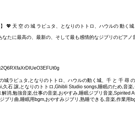
 💖 天 空 の 城 ラピュタ、となりのトトロ、ハウルの 動く城、
いる間、私はあなたに最高の、最新の、そして最も感情的なジブリのピア
。
。
2Q6RXfaXrDIUeO3EFUt0g
BGM,天空の城ラピュタ,となりのトトロ、ハウルの動く城、千 と 千 尋 の 神
ishi,久石 譲,となりのトトロ,Ghibli Studio songs,睡眠のた
,ストレス解消,勉強音楽,仕事の音楽,おやすみ,睡眠ジブリ音楽,Spirited Aw
,睡眠用bgm,おやすみジブリ,熟睡できる,音楽,作業用bgm,bgm,眠れる曲