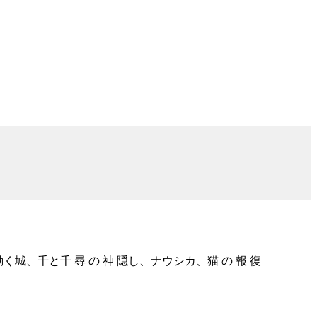
く城、千と千 尋 の 神 隠し、ナウシカ、猫 の 報 復