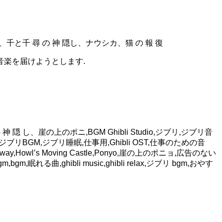
千と千 尋 の 神 隠し、ナウシカ、猫 の 報 復
ノ音楽を届けようとします.
 隠 し、崖の上のポニ,BGM Ghibli Studio,ジブリ,ジブリ音
め,音楽,ジブリBGM,ジブリ睡眠,仕事用,Ghibli OST,仕事のための音
ay,Howl’s Moving Castle,Ponyo,崖の上のポニョ,広告のない
,ghibli music,ghibli relax,ジブリ bgm,おやす