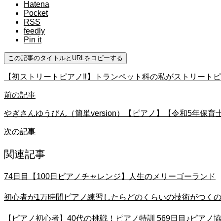
Hatena
Pocket
RSS
feedly
Pin it
この記事のタイトルとURLをコピーする
【初ストリートピアノ‼️】トランペット科の私がストリートピアノ
前の記事
やぎさんゆうびん（簡単version）【ピアノ】【令和5年
次の記事
関連記事
74日目【100日ピアノチャレンジ】人生のメリーゴーランド
初心者が1万時間ピアノ練習したらどのくらいの技術がつくのか？
【ピアノ初心者】40代の挑戦！ピアノ特訓 569日目♪ピアノ