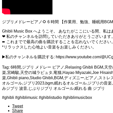
ジブリメドレーピアノ🌻 6 時間 【作業用、勉強、睡眠用BGM】
Ghibli Music Box へようこそ。 あなたがここに
❤ 私のチャンネルを訪問していただきありがとうございます
➨ これまでで最高の曲を購読することを忘れないでください
*リラックスした心地よい音楽をお楽しみください。
▶️私のチャンネルを購読する: https://www.youtube.com/@UCg
Tag: 6時間,ジブリ メドレー ピアノ,Relaxing Ghibli 
楽,宮崎駿,天空の城ラピュタ,竜猫,Hayao Miyazaki,Joe Hisa
楽,Ghibli piano,Studio Ghibli,BGM,ディズニー,ピアノ
オルゴール,ジブリ2023,bgm,眠れるオルゴール,ジブリの音楽,ジブリ曲
みジブリ 波音,じぶりジブリ オルゴール,眠れる 曲 ジブリ
#ghibli #ghiblimusic #ghiblistudio #ghiblimusicbox
Tweet
Share