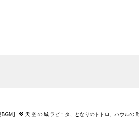
GM】 💖 天 空 の 城 ラピュタ、となりのトトロ、ハウルの 動