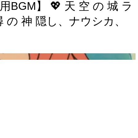
GM】 💖 天 空 の 城 ラ
 の 神 隠し、ナウシカ、