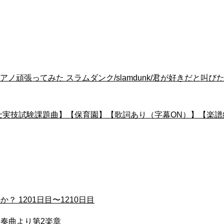
頑張ってみた スラムダンク/slamdunk/君が好きだと叫びた
保育士実技試験課題曲】【保育園】【歌詞あり（字幕ON）】【楽譜
 1201日目〜1210日目
協奏曲より第2楽章