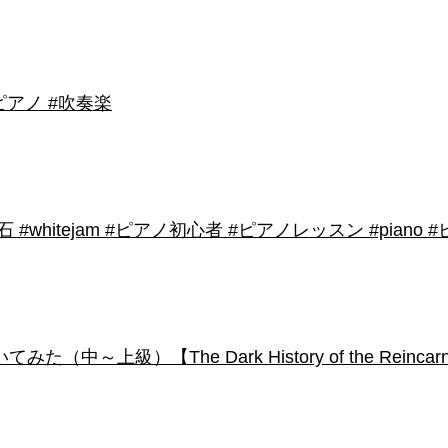
アノ #吹奏楽
shirose #磁石 #whitejam #ピアノ初心者 #ピアノレッスン #piano
級）【The Dark History of the Reincarnated