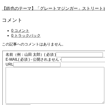
【鉄也のテーマ】「グレートマジンガー」ストリートピアノ
コメント
0 コメント
0 トラックバック
この記事へのコメントはありません。
名前（例：山田 太郎）
( 必須 )
E-MAIL
( 必須 ) - 公開されません -
URL