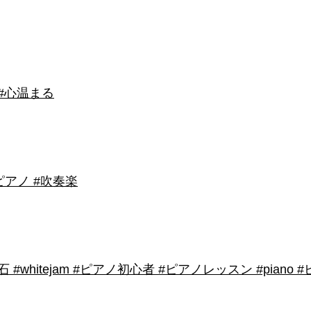
 #心温まる
アノ #吹奏楽
shirose #磁石 #whitejam #ピアノ初心者 #ピアノレッスン #piano