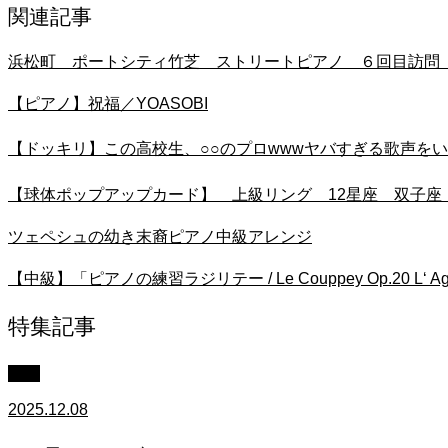
関連記事
浜松町 ポートシティ竹芝 ストリートピアノ ６回目訪問 
【ピアノ】祝福／YOASOBI
【ドッキリ】この高校生、○○のプロwwwヤバすぎる歌声を
【球体ポップアップカード】 上級リング 12星座 双子座 G
ツェペシュの幼き末裔ピアノ中級アレンジ
【中級】「ピアノの練習ラジリテー / Le Couppey Op.20 
特集記事
中級
2025.12.08