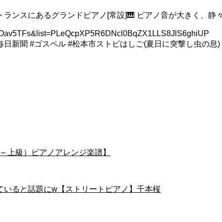
ランスにあるグランドピアノ[常設]🎹 ピアノ音が大きく、静
av5TFs&list=PLeQcpXP5R6DNcl0BqZX1LLS8JlS6ghiUP
毎日新聞 #ゴスペル #松本市ストピはしご(夏日に突撃し虫の息)
ソロ中級～上級）ピアノアレンジ楽譜】
ていると話題にw【ストリートピアノ】千本桜