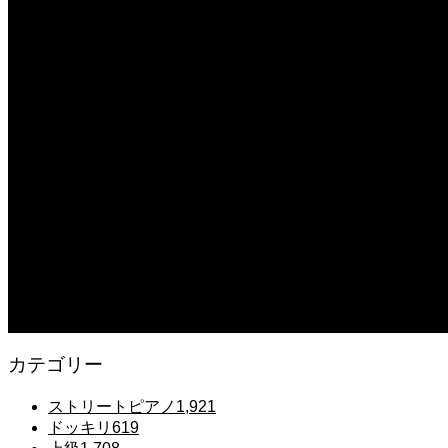
#tiktok #shorts #shortsdaily #shortsdance #shirose #磁石 
2025.12.08
【転生悪女の黒歴史OP】ピアノで「Black Flame」弾いてみた（中～上級）【The Dar
2025.12.07
【鉄也のテーマ】「グレートマジンガー」ストリートピアノ 弾いてみた #
2025.12.07
#ピアノ初心者 #きよしこの夜 #クリスマスソング #簡単ピアノ #弾ける 
2025.12.07
Gentle Raindrops in Tokyo – Lo-Fi Piano Night Café 🌧️ 静かな雨
カテゴリー
ストリートピアノ
1,921
ドッキリ
619