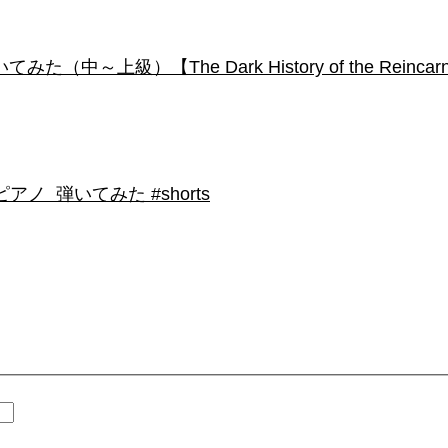
級）【The Dark History of the Reincarnated
 弾いてみた #shorts