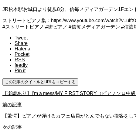
JR松本駅お城口より徒歩8分、信毎メディアガーデン1Fエント
ストリートピアノ集：https://www.youtube.com/watch?v=ulfXO
#ストリートピアノ #街ピアノ #信毎メディアガーデン #信濃
Tweet
Share
Hatena
Pocket
RSS
feedly
Pin it
この記事のタイトルとURLをコピーする
【楽譜あり】I’m a mess/MY FIRST STORY（ピアノ
前の記事
【驚愕】ピアノが弾けるカフェ店員がとんでもない接客をし
次の記事