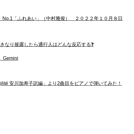
No.1「ふれあい」（中村雅俊） ２０２２年１０月８日
いきなり披露したら通行人はどんな反応する❓
emini
L‘ Agilité 安川加寿子訳編」より2曲目をピアノで弾いてみた！