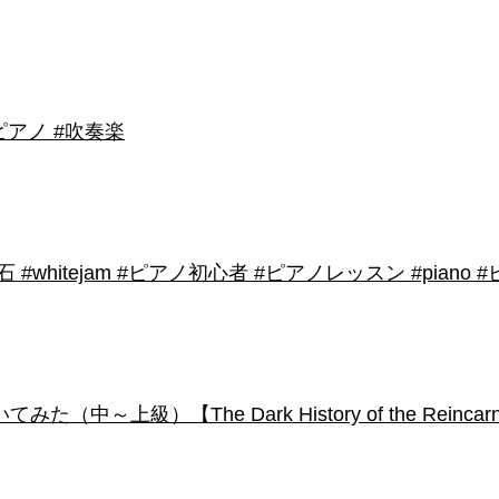
アノ #吹奏楽
shirose #磁石 #whitejam #ピアノ初心者 #ピアノレッスン #piano
級）【The Dark History of the Reincarnated