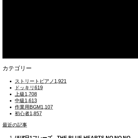
【鉄也のテーマ】「グレートマジンガー」ストリートピアノ 弾いてみた #
2025.12.07
#ピアノ初心者 #きよしこの夜 #クリスマスソング #簡単ピアノ #弾ける 
2025.12.07
Gentle Raindrops in Tokyo – Lo-Fi Piano Night Café 🌧️ 静かな雨
カテゴリー
ストリートピアノ
1,921
ドッキリ
619
上級
1,708
中級
1,613
作業用BGM
1,107
初心者
1,857
最近の記事
ほぼ日1フレーズ THE BLUE HEARTS NO NO NO