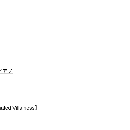
 #ピアノ
 Villainess】