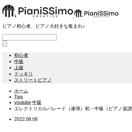
ピアノ初心者、ピアノ大好きな集まれ♪
初心者
中級
上級
ドッキリ
ストリートピアノ
ホーム
Tips
youtube
中級
エレクトリカルパレード（連弾）初・中級（ピアノ楽譜
2022.08.06