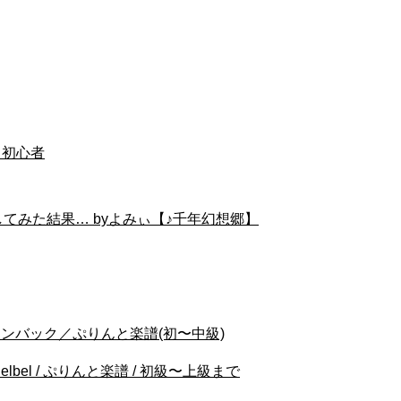
ノ初心者
てみた結果… byよみぃ【♪千年幻想郷】
-オッフェンバック／ぷりんと楽譜(初〜中級)
elbel / ぷりんと楽譜 / 初級〜上級まで