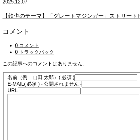
2025.12.07
【鉄也のテーマ】「グレートマジンガー」ストリートピアノ
コメント
0 コメント
0 トラックバック
この記事へのコメントはありません。
名前（例：山田 太郎）
( 必須 )
E-MAIL
( 必須 ) - 公開されません -
URL