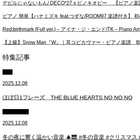
デビルじゃないもん/ DECO*27 x ピノキオピー 【ピアノ
ピアノ 簡単【ハナミズキ feat.つずな/ROOM97 楽譜付き】 初心者 
Red:birthmark (Full ver.) – アイナ・ジ・エンド/TK – Piano 
【上級】Snow Man『W』｜耳コピカヴァー・ピアノ楽譜 
特集記事
中級
2025.12.08
ほぼ日1フレーズ THE BLUE HEARTS NO NO NO
作業用BGM
2025.12.08
冬の夜に響く温かい音楽 🎄🎹 #冬の音楽 #クリスマス