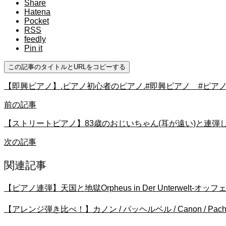
Share
Hatena
Pocket
RSS
feedly
Pin it
この記事のタイトルとURLをコピーする
【即興ピアノ】.ピアノ初心者のピアノ.#即興ピアノ #ピア
前の記事
【ストリートピアノ】83歳のおじいちゃん(耳が遠い)と連弾し
次の記事
関連記事
【ピアノ連弾】天国と地獄Orpheus in Der Unterwelt
【アレンジ弾き比べ！】カノン / パッヘルベル / Canon / Pach