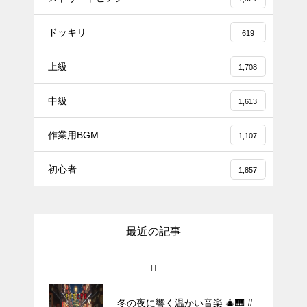
ドッキリ
619
上級
1,708
#tiktok #shorts #shortsdaily #sh
中級
ortsdance #shirose #磁石 #white
1,613
jam #ピアノ初心者 #ピアノレッ
作業用BGM
スン #piano #ピアノ
1,107
【転生悪女の黒歴史OP】ピアノ
初心者
1,857
で「Black Flame」弾いてみた
（中～上級）【The Dark History
of the Reincarnated Villainess】
最近の記事
ほぼ日1フレーズ THE BLUE H
EARTS NO NO NO
冬の夜に響く温かい音楽 🎄🎹 #