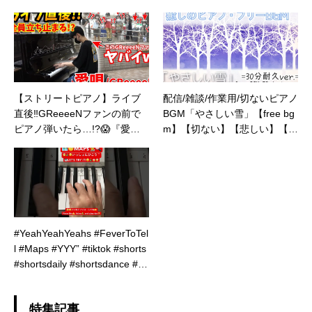
【ストリートピアノ】ライブ
配信/雑談/作業用/切ないピアノ
直後‼️GReeeeNファンの前で
BGM「やさしい雪」【free bg
ピアノ弾いたら…!?😱『愛
m】【切ない】【悲しい】【綺
唄』GReeeeN[神戸国際会館/
麗】【ピアノ】30分耐久
三宮,花時計前streetpiano/sinc
e 2007]
#YeahYeahYeahs #FeverToTel
l #Maps #YYY” #tiktok #shorts
#shortsdaily #shortsdance #ピ
アノ初心者 #ピアノレッスン
特集記事