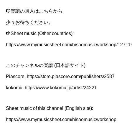
🎼楽譜の購入はこちらから:
少々お待ちください。
🎼Sheet music (Other countries):
https://www.mymusicsheet.com/hisaomusicworkshop/12711
このチャンネルの楽譜 (日本語サイト):
Piascore: https://store.piascore.com/publishers/2587
kokomu: https://www.kokomu.jp/artist/24221
Sheet music of this channel (English site):
https://www.mymusicsheet.com/hisaomusicworkshop