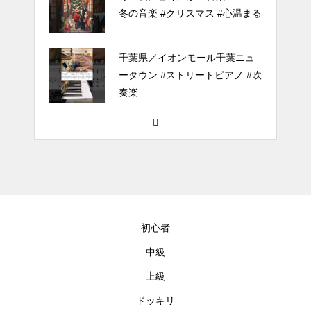
冬の音楽 #クリスマス #心温まる
千葉県／イオンモール千葉ニュ
ータウン #ストリートピアノ #吹
奏楽
#tiktok #shorts #shortsdaily #sh
ortsdance #shirose #磁石 #white
jam #ピアノ初心者 #ピアノレッ
スン #piano #ピアノ
【転生悪女の黒歴史OP】ピアノ
で「Black Flame」弾いてみた
初心者
（中～上級）【The Dark History
of the Reincarnated Villainess】
中級
上級
ほぼ日1フレーズ THE BLUE H
EARTS NO NO NO
ドッキリ