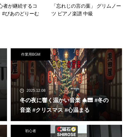
心者が継続するコ
「忘れじの言の葉」 グリムノー
ツ #ピアノ #ぴあのどりーむ
ツ ピアノ楽譜 中級
作業用BGM
2025.12.08
冬の夜に響く温かい音楽 🎄🎹 #冬の
音楽 #クリスマス #心温まる
初心者