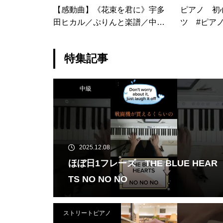
【感動曲】《花束を君に》宇多
ピアノ 初
田ヒカル／ぷりんと楽譜／中級
／アレンジ：内田 美雪／ピアノ
／弾いてみた
特集記事
中級
2025.12.08
ほぼ日1フレーズ THE BLUE HEAR
TS NO NO NO
ストリートピアノ