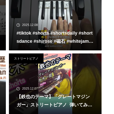
2025.12.08
#tiktok #shorts #shortsdaily #short
sdance #shirose #磁石 #whitejam #
ピアノ初心者 #ピアノレッスン #pian
o #ピアノ
ストリートピアノ
2025.12.07
【鉄也のテーマ】「グレートマジン
ガー」ストリートピアノ 弾いてみた
#shorts