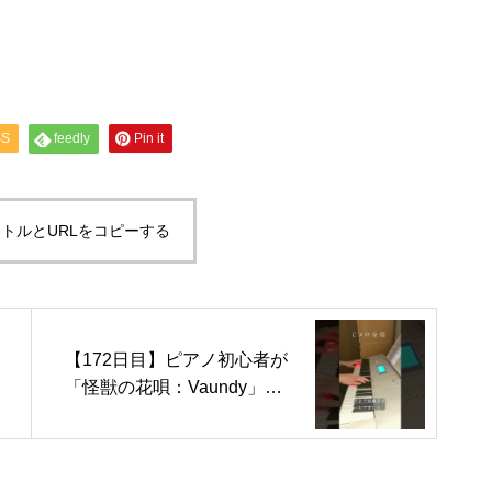
SS
feedly
Pin it
トルとURLをコピーする
【172日目】ピアノ初心者が
「怪獣の花唄：Vaundy」弾
けるまで練習！#Shorts