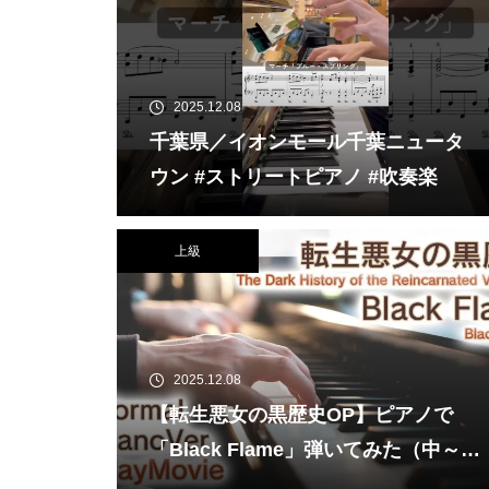
2025.12.08
千葉県／イオンモール千葉ニュータ
ウン #ストリートピアノ #吹奏楽
上級
2025.12.08
【転生悪女の黒歴史OP】ピアノで
「Black Flame」弾いてみた（中～上
級）【The Dark History of the Rein