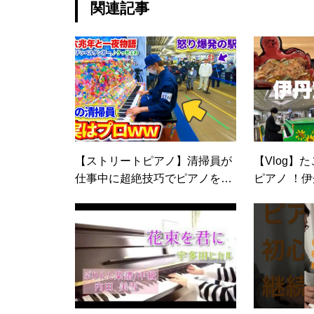
関連記事
【ストリートピアノ】清掃員が
【Vlog】
仕事中に超絶技巧でピアノを弾
ピアノ ！
き始めるが、駅長に怒られてし
た
まう byよみぃ【ドッキリ】（♪
六兆年と一夜物語,♪拝啓ドッペ
ルゲンガー,♪うっせぇわ）