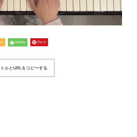
SS
feedly
Pin it
トルとURLをコピーする