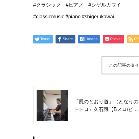
#クラシック #ピアノ #シゲルカワイ
#classicmusic #piano #shigerukawai
Tweet
Share
Hatena
Pocket
R
この記事のタイ
「風のとおり道」（となりの
トトロ）久石譲【Bメロ/ピア
ノ】#shots #風のとおり道 #
久石譲 #ピアノ初心者