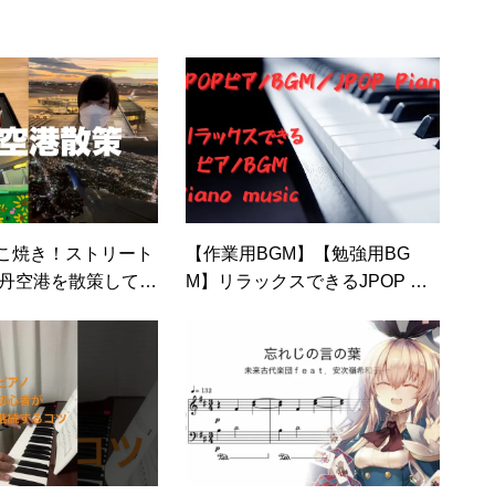
たこ焼き！ストリート
【作業用BGM】【勉強用BG
伊丹空港を散策してみ
M】リラックスできるJPOP OS
T BGM｜ピアノアレンジ 瞑想
睡眠 /JPOP Piano ost music