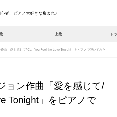
初心者、ピアノ大好きな集まれ♪
級
上級
ド
愛を感じて/ Can You Feel the Love Tonight」をピアノで弾いてみた！
ジョン作曲「愛を感じて/
 Love Tonight」をピアノで