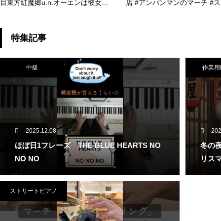
目東方紅魔郷u.n.オーエンは彼女な
店 #アンパンマンのマーチ #
のか？ #東方 #piano
ートピアノ
特集記事
中級
作業用
2025.12.08
202
ほぼ日1フレーズ THE BLUE HEARTS NO
冬の夜
NO NO
リスマ
ストリートピアノ