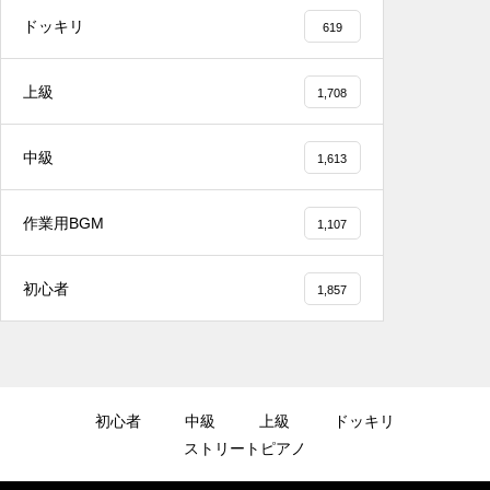
ドッキリ
619
上級
1,708
2025.12.08
中級
1,613
千葉県／イオンモール千葉ニュータウン #ス
トリートピアノ #吹奏楽
作業用BGM
1,107
初心者
1,857
2025.12.08
#tiktok #shorts #shortsdaily #shortsdance
#shirose #磁石 #whitejam #ピアノ初心者 #
ピアノレッスン #piano #ピアノ
初心者
中級
上級
ドッキリ
ストリートピアノ