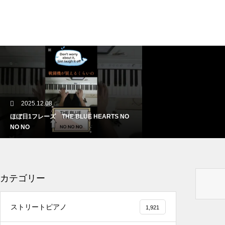
2025.12.08
ほぼ日1フレーズ THE BLUE HEARTS NO
NO NO
カテゴリー
2025.12.08
ストリートピアノ
1,921
冬の夜に響く温かい音楽 🎄🎹 #冬の音楽 #ク
リスマス #心温まる