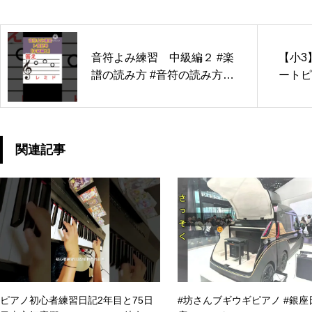
音符よみ練習 中級編２ #楽
【小3
譜の読み方 #音符の読み方 #
ートピ
ピアノ初心者 #ショート動画
ツイ短
1位（笑
トピア
小3 
関連記事
アノ発
ピアノ初心者練習日記2年目と75日
#坊さんブギウギピアノ #銀座