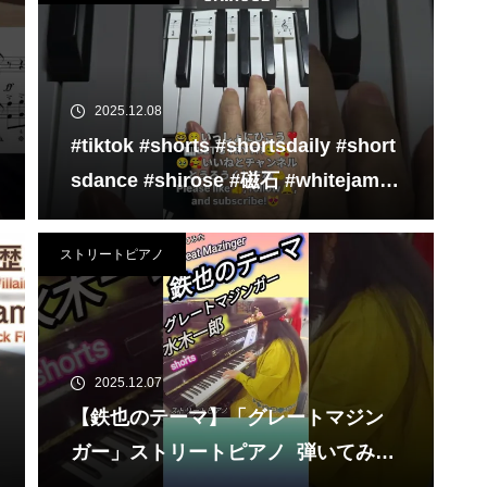
2025.12.08
#tiktok #shorts #shortsdaily #short
sdance #shirose #磁石 #whitejam #
ピアノ初心者 #ピアノレッスン #pian
o #ピアノ
ストリートピアノ
2025.12.07
【鉄也のテーマ】「グレートマジン
ガー」ストリートピアノ 弾いてみた
#shorts