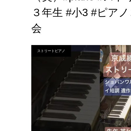
３年生 #小3 #ピア
会
ストリートピアノ