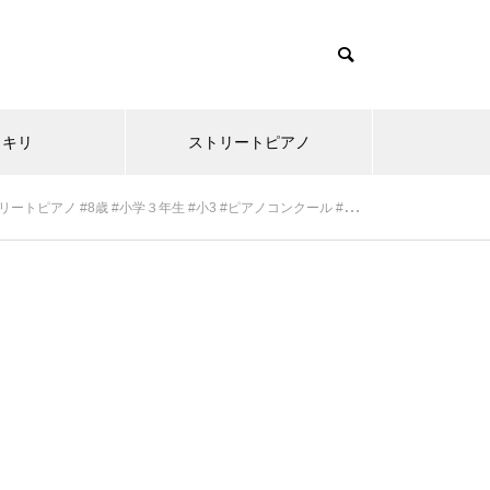
ッキリ
ストリートピアノ
ノ #8歳 #小学３年生 #小3 #ピアノコンクール #ピアノ発表会