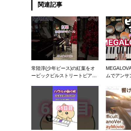
#楽典
関連記事
常陸淳(少年ピース)の紅葉をオ
MEGALOV
ービックビルストリートピアノ
ムでアンサ
で弾いてみました🍁🎄
アノ 楽譜