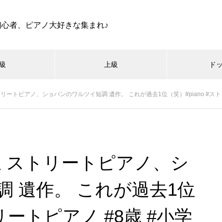
初心者、ピアノ大好きな集まれ♪
級
上級
ド
ートピアノ、ショパンのワルツイ短調 遺作。 これが過去1位（笑）#piano #ストリートピア
駅 ストリートピアノ、シ
 遺作。 これが過去1位
トリートピアノ #8歳 #小学