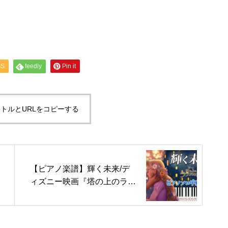
SS
feedly
Pin it
トルとURLをコピーする
【ピアノ楽譜】輝く未来/デ
ィズニー映画『塔の上のラプ
ンツェル』より（ピアノソロ
中級～上級）【ピアノアレン
ジ楽譜】I See the Light/Tang