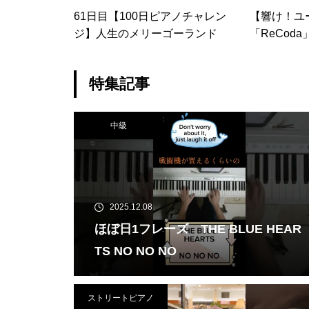
61日目【100日ピアノチャレン
【響け！ユー
ジ】人生のメリーゴーランド
「ReCod
ノ（上級）【Re
nd! Eupho
特集記事
中級
2025.12.08
ほぼ日1フレーズ THE BLUE HEAR
TS NO NO NO
ストリートピアノ