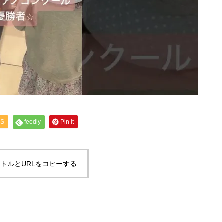
SS
feedly
Pin it
トルとURLをコピーする