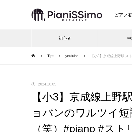
ピアノ
初心者
中
Tips
youtube
【小3】京成線上野駅 ストリ
2024.10.05
【小3】京成線上野
ョパンのワルツイ短調
（笑）#piano #ス