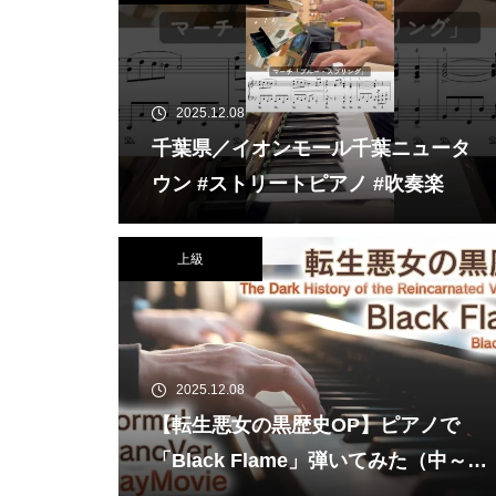
2025.12.08
千葉県／イオンモール千葉ニュータ
ウン #ストリートピアノ #吹奏楽
上級
2025.12.08
【転生悪女の黒歴史OP】ピアノで
「Black Flame」弾いてみた（中～上
級）【The Dark History of the Rein