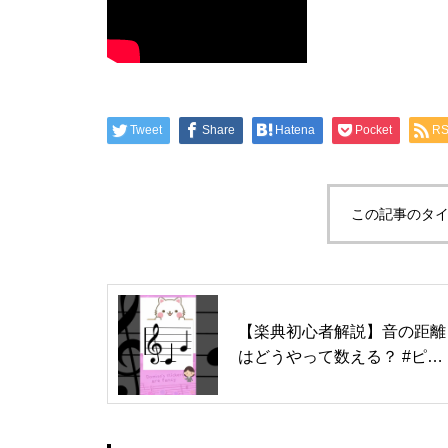
Tweet
Share
Hatena
Pocket
R
この記事のタイ
【楽典初心者解説】音の距離
はどうやって数える？ #ピア
ノ #シンプル簡単 #teacherh
owtoread #guidedreading #g
uidedreadinglesson #譜読み