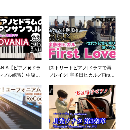
led
ANIA【ピアノ✖️ドラ
[ストリートピアノ]ドラマで再
ンブル練習】中級ピ
ブレイク!!宇多田ヒカル／First L
付き
oveをド世代が記憶を頼りに弾
いてみた。