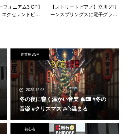
フォニアム3 OP】
【ストリートピアノ】立川グリ
a」エクセレントピア
ーンスプリングスに電子グラン
Coda from Sou
ドピアノ！ベートーヴェン：月
nium】
光ソナタ 第3楽章（Beethoven:
“Moonlight” Sonata Mov.3 Op.27
-2）
作業用BGM
2025.12.08
冬の夜に響く温かい音楽 🎄🎹 #冬の
音楽 #クリスマス #心温まる
初心者