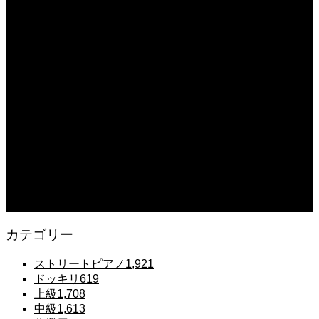
2025.12.08
【転生悪女の黒歴史OP】ピアノで「Black Flame」弾いてみた（中～上級）
【The Dark History of the Reincarnated Villainess】
2025.12.07
【鉄也のテーマ】「グレートマジンガー」ストリートピアノ 弾いてみた
#shorts
2025.12.07
#ピアノ初心者 #きよしこの夜 #クリスマスソング #簡単ピアノ #弾ける #ピアノ
練習 #Shorts #ピアノレッスン大人
2025.12.07
Gentle Raindrops in Tokyo – Lo-Fi Piano Night Café 🌧️ 静かな雨夜のピアノ
カテゴリー
ストリートピアノ
1,921
ドッキリ
619
上級
1,708
中級
1,613