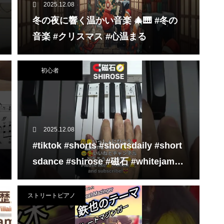
2025.12.08
冬の夜に響く温かい音楽 🎄🎹 #冬の
音楽 #クリスマス #心温まる
初心者
2025.12.08
#tiktok #shorts #shortsdaily #short
sdance #shirose #磁石 #whitejam #
ピアノ初心者 #ピアノレッスン #pian
o #ピアノ
ストリートピアノ