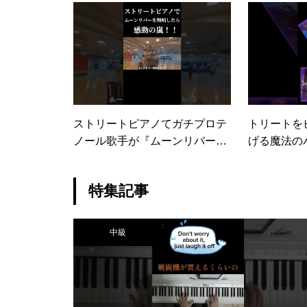
強/Ado）
ストリートピアノてガチプロテ
トリートを
ノール歌手が『ムーンリバー』
げる魔法のバ
を熱唱したら感動の嵐！！#ス
lltone 
トリートピアノ #テノール #テ
ノ
特集記事
ノール歌手 #ムーンリバー #熱
唱 #感動
中級