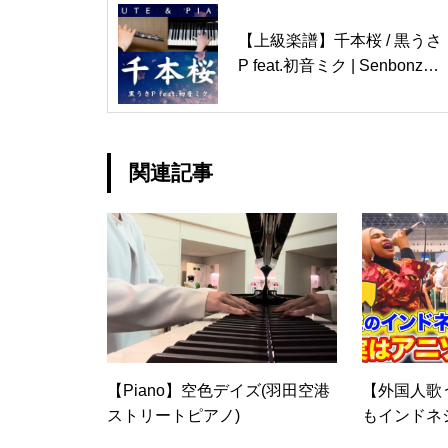
【上級楽譜】千本桜 / 黒うさ
P feat.初音ミク | Senbonzak
ura / Hatsune Miku【 フルー
ト&ピアノ / Flute&Piano Co
ver 】
関連記事
【Piano】空色デイズ(羽田空港
【外国人歌
ストリートピアノ)
もインドネ
ソン歌手だ