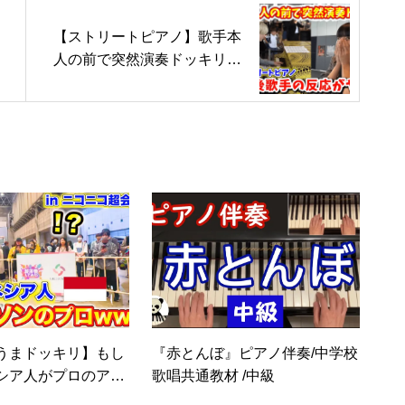
【ストリートピアノ】歌手本
人の前で突然演奏ドッキリ‼️
演奏直後歌手の反応がヤバ
い…「天気雨/Novel core fea
t.黒瀬ひな」[都庁streetpiano]
うまドッキリ】もし
『赤とんぼ』ピアノ伴奏/中学校
シア人がプロのアニ
歌唱共通教材 /中級
ったら。。（私が最