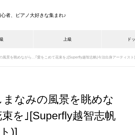
初心者、ピアノ大好きな集まれ♪
級
上級
ド
風景を眺めながら…｢愛をこめて花束を｣[Superfly越智志帆(今治出身アーティスト)
]しまなみの風景を眺めな
｣[Superfly越智志帆
)]