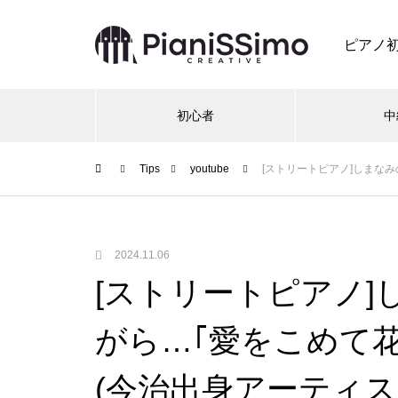
ピアノ
初心者
中
Tips
youtube
[ストリートピアノ]しまなみの
2024.11.06
[ストリートピアノ
がら…｢愛をこめて花束を
(今治出身アーティスト