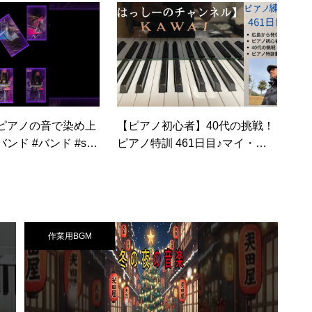
ピアノの音で染め上
【ピアノ初心者】40代の挑戦！
ンド #バンド #spe
ピアノ特訓 461日目♪マイ・フ
#ストリートピアノ #ピア
ァニー・バレンタイン
作業用BGM