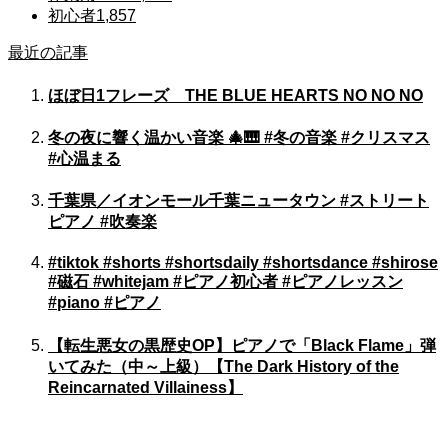
初心者
1,857
最近の記事
ほぼ日1フレーズ THE BLUE HEARTS NO NO NO
冬の夜に響く温かい音楽 🎄🎹 #冬の音楽 #クリスマス
#心温まる
千葉県／イオンモール千葉ニュータウン #ストリート
ピアノ #吹奏楽
#tiktok #shorts #shortsdaily #shortsdance #shirose
#磁石 #whitejam #ピアノ初心者 #ピアノレッスン
#piano #ピアノ
【転生悪女の黒歴史OP】ピアノで「Black Flame」弾
いてみた（中～上級）【The Dark History of the
Reincarnated Villainess】