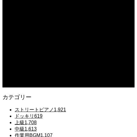
【転生悪女の黒歴史OP】ピアノで「Black Flame」弾いてみた（中～上級）
【The Dark History of the Reincarnated Villainess】
2025.12.07
【鉄也のテーマ】「グレートマジンガー」ストリートピアノ 弾いてみた
#shorts
2025.12.07
#ピアノ初心者 #きよしこの夜 #クリスマスソング #簡単ピアノ #弾ける #ピアノ
練習 #Shorts #ピアノレッスン大人
2025.12.07
Gentle Raindrops in Tokyo – Lo-Fi Piano Night Café 🌧️ 静かな雨夜のピアノ
カテゴリー
ストリートピアノ
1,921
ドッキリ
619
上級
1,708
中級
1,613
作業用BGM
1,107