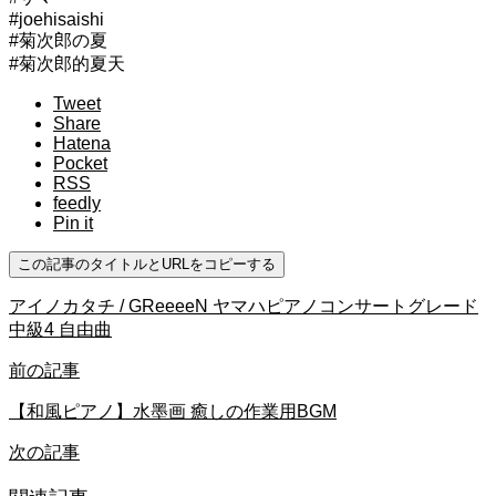
#joehisaishi
#菊次郎の夏
#菊次郎的夏天
Tweet
Share
Hatena
Pocket
RSS
feedly
Pin it
この記事のタイトルとURLをコピーする
アイノカタチ / GReeeeN ヤマハピアノコンサートグレード
中級4 自由曲
前の記事
【和風ピアノ】水墨画 癒しの作業用BGM
次の記事