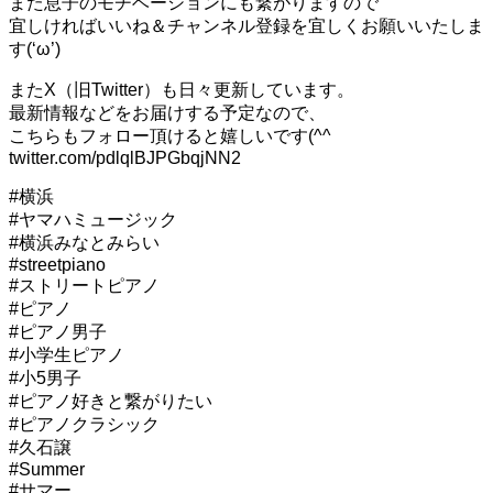
また息子のモチベーションにも繋がりますので
宜しければいいね＆チャンネル登録を宜しくお願いいたしま
す(‘ω’)
またX（旧Twitter）も日々更新しています。
最新情報などをお届けする予定なので、
こちらもフォロー頂けると嬉しいです(^^
twitter.com/pdlqlBJPGbqjNN2
#横浜
#ヤマハミュージック
#横浜みなとみらい
#streetpiano
#ストリートピアノ
#ピアノ
#ピアノ男子
#小学生ピアノ
#小5男子
#ピアノ好きと繋がりたい
#ピアノクラシック
#久石譲
#Summer
#サマー