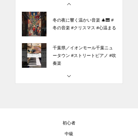
冬の夜に響く温かい音楽 🎄🎹 #
冬の音楽 #クリスマス #心温まる
千葉県／イオンモール千葉ニュ
ータウン #ストリートピアノ #吹
奏楽
#tiktok #shorts #shortsdaily #sh
ortsdance #shirose #磁石 #white
jam #ピアノ初心者 #ピアノレッ
スン #piano #ピアノ
【転生悪女の黒歴史OP】ピアノ
で「Black Flame」弾いてみた
初心者
（中～上級）【The Dark History
of the Reincarnated Villainess】
中級