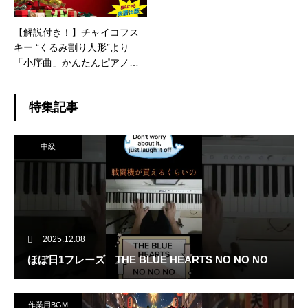
【解説付き！】チャイコフス
キー “くるみ割り人形”より
「小序曲」かんたんピアノア
レンジ
特集記事
中級
2025.12.08
ほぼ日1フレーズ THE BLUE HEARTS NO NO NO
作業用BGM