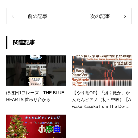
前の記事
次の記事
関連記事
ほぼ日1フレーズ THE BLUE
【やり竜OP】「淡く微か」か
HEARTS 首吊り台から
んたんピアノ（初～中級）【A
waku Kasuka from The Do-Ov
er Damsel Conquers the Drag
on Emperor】