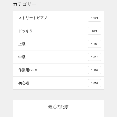
カテゴリー
ストリートピアノ
1,921
ドッキリ
619
上級
1,708
#tiktok #shorts #shortsdaily #sh
中級
ortsdance #shirose #磁石 #white
1,613
jam #ピアノ初心者 #ピアノレッ
作業用BGM
スン #piano #ピアノ
1,107
【転生悪女の黒歴史OP】ピアノ
初心者
1,857
で「Black Flame」弾いてみた
（中～上級）【The Dark History
of the Reincarnated Villainess】
最近の記事
ほぼ日1フレーズ THE BLUE H
EARTS NO NO NO