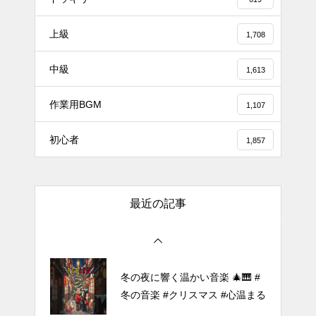
上級
1,708
#tiktok #shorts #shortsdaily #sh
中級
ortsdance #shirose #磁石 #white
1,613
jam #ピアノ初心者 #ピアノレッ
作業用BGM
スン #piano #ピアノ
1,107
【転生悪女の黒歴史OP】ピアノ
初心者
1,857
で「Black Flame」弾いてみた
（中～上級）【The Dark History
of the Reincarnated Villainess】
最近の記事
ほぼ日1フレーズ THE BLUE H
EARTS NO NO NO
冬の夜に響く温かい音楽 🎄🎹 #
冬の音楽 #クリスマス #心温まる