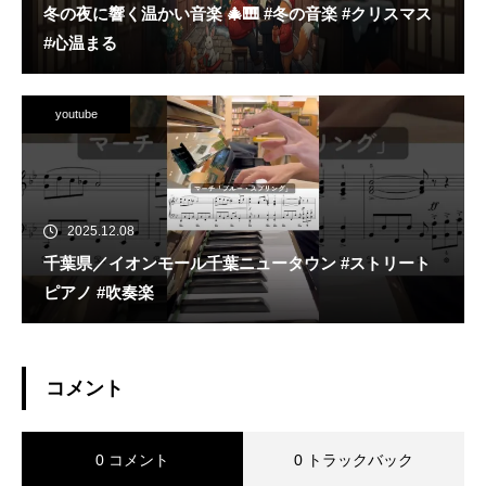
冬の夜に響く温かい音楽 🎄🎹 #冬の音楽 #クリスマス
#心温まる
youtube
2025.12.08
千葉県／イオンモール千葉ニュータウン #ストリート
ピアノ #吹奏楽
コメント
0 コメント
0 トラックバック