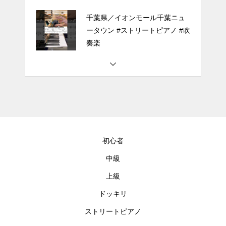
千葉県／イオンモール千葉ニュ
ータウン #ストリートピアノ #吹
奏楽
#tiktok #shorts #shortsdaily #sh
ortsdance #shirose #磁石 #white
jam #ピアノ初心者 #ピアノレッ
スン #piano #ピアノ
【転生悪女の黒歴史OP】ピアノ
で「Black Flame」弾いてみた
初心者
（中～上級）【The Dark History
of the Reincarnated Villainess】
中級
上級
ほぼ日1フレーズ THE BLUE H
EARTS NO NO NO
ドッキリ
ストリートピアノ