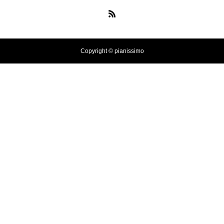
冬の夜に響く温かい音楽 🎄🎹 #
冬の音楽 #クリスマス #心温まる
千葉県／イオンモール千葉ニュ
Copyright © pianissimo
ータウン #ストリートピアノ #吹
奏楽
#tiktok #shorts #shortsdaily #sh
ortsdance #shirose #磁石 #white
jam #ピアノ初心者 #ピアノレッ
スン #piano #ピアノ
【転生悪女の黒歴史OP】ピアノ
で「Black Flame」弾いてみた
（中～上級）【The Dark History
of the Reincarnated Villainess】