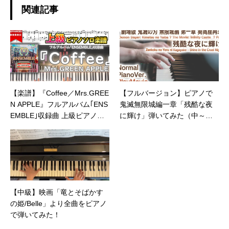
関連記事
【楽譜】『Coffee／Mrs.GREE
【フルバージョン】ピアノで
N APPLE』フルアルバム｢ENS
鬼滅無限城編一章「残酷な夜
EMBLE｣収録曲 上級ピアノ楽
に輝け」弾いてみた（中～上
譜
級）【Demon Slayer The Mov
ie: Infinity Castle Part1】
【中級】映画「竜とそばかす
の姫/Belle」より全曲をピアノ
で弾いてみた！