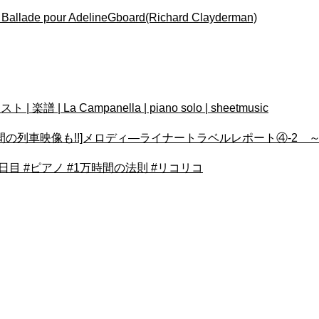
 AdelineGboard(Richard Clayderman)
La Campanella | piano solo | sheetmusic
][4日間の列車映像も!!]メロディ―ライナートラベルレポート④-2 
4日目 #ピアノ #1万時間の法則 #リコリコ