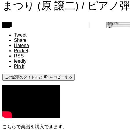
まつり (原 譲二) / ピアノ
上級
Tweet
Share
Hatena
Pocket
RSS
feedly
Pin it
この記事のタイトルとURLをコピーする
こちらで楽譜を購入できます。