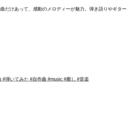
た曲だけあって、感動のメロディーが魅力。弾き語りやギター
弾いてみた #自作曲 #music #癒し #音楽