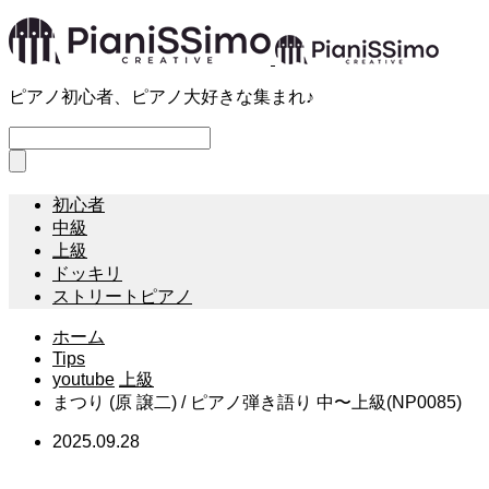
ピアノ初心者、ピアノ大好きな集まれ♪
初心者
中級
上級
ドッキリ
ストリートピアノ
ホーム
Tips
youtube
上級
まつり (原 譲二) / ピアノ弾き語り 中〜上級(NP0085)
2025.09.28