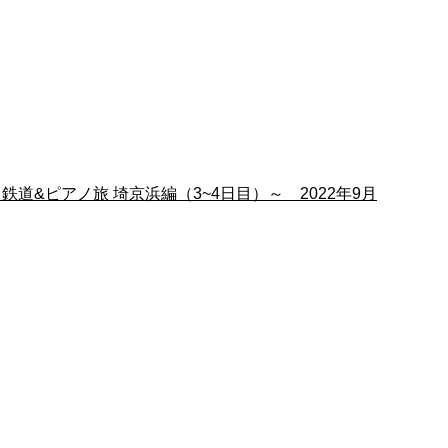
～鉄道&ピアノ旅 埼京浜編（3~4日目）～ 2022年9月