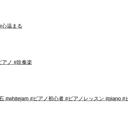
 #心温まる
アノ #吹奏楽
shirose #磁石 #whitejam #ピアノ初心者 #ピアノレッスン #piano