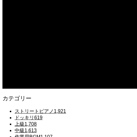
2025.12.08
【転生悪女の黒歴史OP】ピアノで「Black Flame」弾いてみた（中～上級）【The Dar
2025.12.07
【鉄也のテーマ】「グレートマジンガー」ストリートピアノ 弾いてみた #
2025.12.07
#ピアノ初心者 #きよしこの夜 #クリスマスソング #簡単ピアノ #弾ける 
2025.12.07
Gentle Raindrops in Tokyo – Lo-Fi Piano Night Café 🌧️ 静かな雨
カテゴリー
ストリートピアノ
1,921
ドッキリ
619
上級
1,708
中級
1,613
作業用BGM
1,107