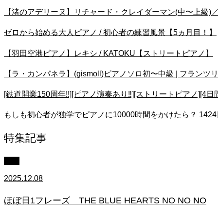
【渚のアデリーヌ】リチャード・クレイダーマン(中〜上級)／Ballade pour
ゼロから始める大人ピアノ / 初心者の練習風景【5ヵ月目！】
【羽田空港ピアノ】レキシ / KATOKU【ストリートピアノ】
【ラ・カンパネラ】(gismoll)ピアノソロ初〜中級 | フランツリスト | 楽譜 | 
[鉄道開業150周年!!][ピアノ演奏あり‼︎][ストリートピアノ
もしも初心者が独学でピアノに10000時間をかけたら？ 142
特集記事
中級
2025.12.08
ほぼ日1フレーズ THE BLUE HEARTS NO NO NO