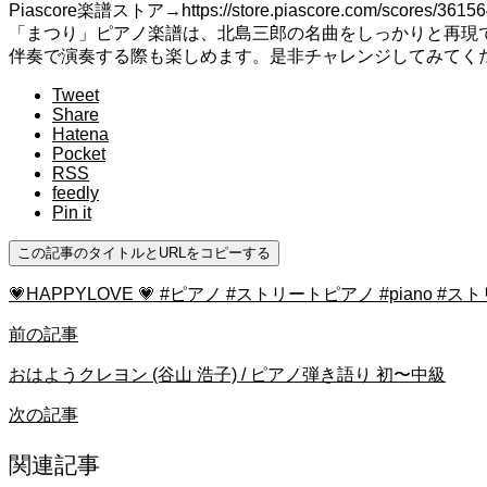
Piascore楽譜ストア→https://store.piascore.com/scores/36156
「まつり」ピアノ楽譜は、北島三郎の名曲をしっかりと再現
伴奏で演奏する際も楽しめます。是非チャレンジしてみてく
Tweet
Share
Hatena
Pocket
RSS
feedly
Pin it
この記事のタイトルとURLをコピーする
💗HAPPYLOVE 💗 #ピアノ #ストリートピアノ #piano
前の記事
おはようクレヨン (谷山 浩子) / ピアノ弾き語り 初〜中級
次の記事
関連記事