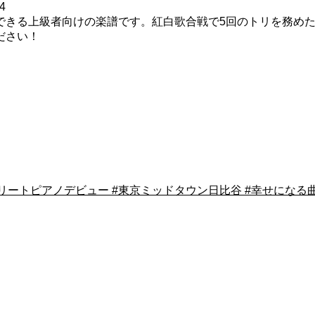
4
できる上級者向けの楽譜です。紅白歌合戦で5回のトリを務め
ださい！
 #ストリートピアノデビュー #東京ミッドタウン日比谷 #幸せになる曲 #