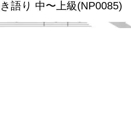
弾き語り 中〜上級(NP0085)