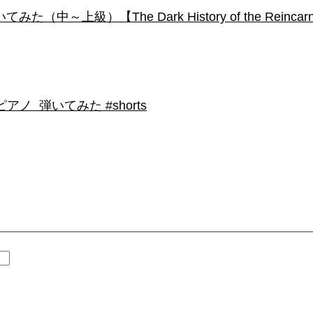
級）【The Dark History of the Reincarnated
 弾いてみた #shorts