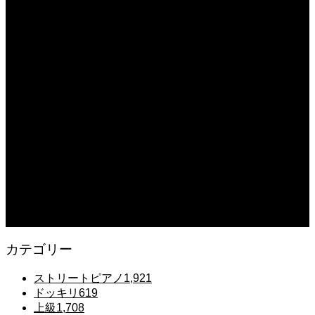
2025.12.08
【転生悪女の黒歴史OP】ピアノで「Black Flame」弾いてみた（中～上級）
【The Dark History of the Reincarnated Villainess】
2025.12.07
【鉄也のテーマ】「グレートマジンガー」ストリートピアノ 弾いてみた
#shorts
2025.12.07
#ピアノ初心者 #きよしこの夜 #クリスマスソング #簡単ピアノ #弾ける #ピアノ
練習 #Shorts #ピアノレッスン大人
2025.12.07
Gentle Raindrops in Tokyo – Lo-Fi Piano Night Café 🌧️ 静かな雨夜のピアノ
カテゴリー
ストリートピアノ
1,921
ドッキリ
619
上級
1,708