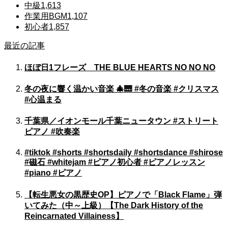
中級
1,613
作業用BGM
1,107
初心者
1,857
最近の記事
ほぼ日1フレーズ THE BLUE HEARTS NO NO NO
冬の夜に響く温かい音楽 🎄🎹 #冬の音楽 #クリスマス
#心温まる
千葉県／イオンモール千葉ニュータウン #ストリート
ピアノ #吹奏楽
#tiktok #shorts #shortsdaily #shortsdance #shirose
#磁石 #whitejam #ピアノ初心者 #ピアノレッスン
#piano #ピアノ
【転生悪女の黒歴史OP】ピアノで「Black Flame」弾
いてみた（中～上級）【The Dark History of the
Reincarnated Villainess】