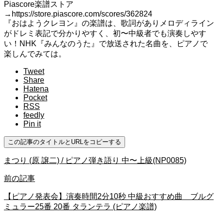
Piascore楽譜ストア
→https://store.piascore.com/scores/362824
『おはようクレヨン』の楽譜は、歌詞がありメロディライン
がドレミ表記で分かりやすく、初〜中級者でも演奏しやす
い！NHK『みんなのうた』で放送された名曲を、ピアノで
楽しんでみては。
Tweet
Share
Hatena
Pocket
RSS
feedly
Pin it
この記事のタイトルとURLをコピーする
まつり (原 譲二) / ピアノ弾き語り 中〜上級(NP0085)
前の記事
【ピアノ発表会】演奏時間2分10秒 中級おすすめ曲 ブルグ
ミュラー25番 20番 タランテラ (ピアノ楽譜)