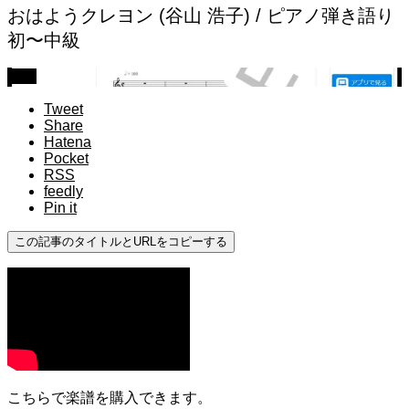
おはようクレヨン (谷山 浩子) / ピアノ弾き語り
初〜中級
中級
Tweet
Share
Hatena
Pocket
RSS
feedly
Pin it
この記事のタイトルとURLをコピーする
こちらで楽譜を購入できます。