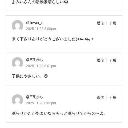
よみいさんの活動素晴らしい😂
@Ifnyan_r
返信
引用
2025.11.28 8:00pm
来て下さりありがとうございました(๑˃̵ᴗ˂̵)و ⭐️
@三毛歩ち
返信
引用
2025.11.28 8:01pm
子供にやさしい。😄
@三毛歩ち
返信
引用
2025.11.28 8:02pm
凍らせかたがあまいなｗもっと凍らせてからの～よ。