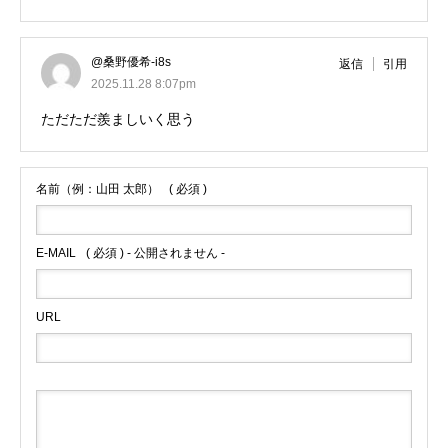
@桑野優希-i8s
返信
引用
2025.11.28 8:07pm
ただただ羨ましいく思う
名前（例：山田 太郎）
( 必須 )
E-MAIL
( 必須 ) - 公開されません -
URL