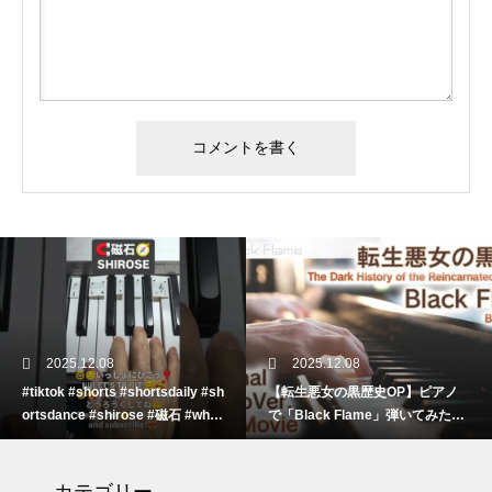
2025.12.08
2025.12.07
#tiktok #shorts #shortsdaily #sh
sh
【転生悪女の黒歴史OP】ピアノ
【鉄也のテーマ】「グレートマ
ortsdance #shirose #磁石 #white
t
で「Black Flame」弾いてみた
ンガー」ストリートピアノ 弾い
jam #ピアノ初心者 #ピアノレッ
ッ
（中～上級）【The Dark History
てみた #shorts
スン #piano #ピアノ
of the Reincarnated Villainess】
【転生悪女の黒歴史OP】ピアノ