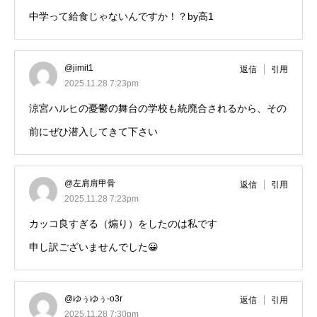
中学って給食じゃないんですか！？by高1
@jimit1
返信
引用
2025.11.28 7:23pm
涼宮ハルヒの憂鬱の舞台の学校も統廃合されるから、その
前にぜひ潜入してきて下さい
@左肩肩甲骨
返信
引用
2025.11.28 7:23pm
カッコ良すぎる（煽り）をしたのは私です
申し訳ございませんでした😀
@ゆぅゆぅ-o3r
返信
引用
2025.11.28 7:30pm