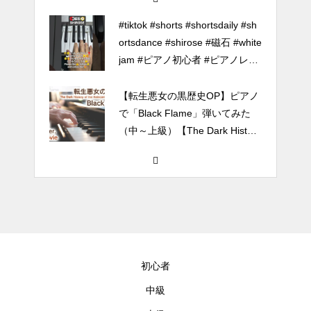
jam #ピアノ初心者 #ピアノレッ
スン #piano #ピアノ
【転生悪女の黒歴史OP】ピアノ
で「Black Flame」弾いてみた
（中～上級）【The Dark History
of the Reincarnated Villainess】
ほぼ日1フレーズ THE BLUE H
EARTS NO NO NO
冬の夜に響く温かい音楽 🎄🎹 #
冬の音楽 #クリスマス #心温まる
千葉県／イオンモール千葉ニュ
初心者
ータウン #ストリートピアノ #吹
奏楽
中級