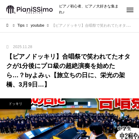
ピアノ初心者、ピアノ大好きな集ま
れ♪
Tips
youtube
【ピアノドッキリ】合唱祭で笑われてたオタクが1分後にプロ級の超絶演奏を始めたら…？byよみぃ【旅立ちの日に、栄光の架橋、3月9日…】
2025.11.28
【ピアノドッキリ】合唱祭で笑われてたオタ
クが1分後にプロ級の超絶演奏を始めた
ら…？byよみぃ【旅立ちの日に、栄光の架
橋、3月9日…】
ドッキリ