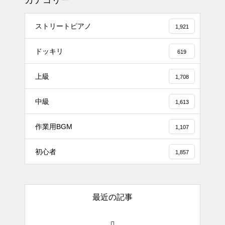
カテゴリー
で「Black Flame」弾いてみた
（中～上級）【The Dark History
ストリートピアノ
1,921
of the Reincarnated Villainess】
ドッキリ
619
ほぼ日1フレーズ THE BLUE H
EARTS NO NO NO
上級
1,708
中級
1,613
冬の夜に響く温かい音楽 🎄🎹 #
冬の音楽 #クリスマス #心温まる
作業用BGM
1,107
千葉県／イオンモール千葉ニュ
初心者
1,857
ータウン #ストリートピアノ #吹
奏楽
最近の記事
#tiktok #shorts #shortsdaily #sh
ortsdance #shirose #磁石 #white