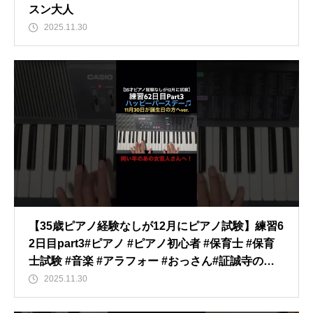
スン大人
2025.11.30
【35歳ピアノ経験なしが12月にピアノ試験】練習6
2日目part3#ピアノ #ピアノ初心者 #保育士 #保育
士試験 #音楽 #アラフォー #おっさん#証誠寺の狸
囃子 ＃歌唱 ＃ありがとう！
2025.11.30