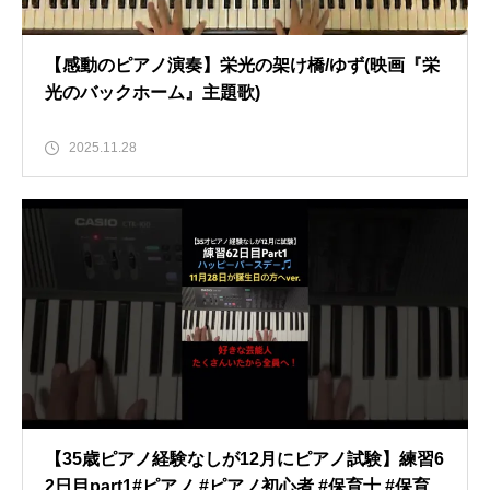
【感動のピアノ演奏】栄光の架け橋/ゆず(映画『栄
光のバックホーム』主題歌)
2025.11.28
【35歳ピアノ経験なしが12月にピアノ試験】練習6
2日目part1#ピアノ #ピアノ初心者 #保育士 #保育