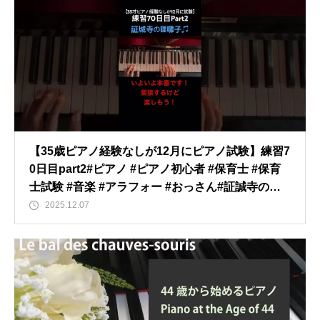
【35歳ピアノ経験なしが12月にピアノ試験】練習7
0日目part2#ピアノ #ピアノ初心者 #保育士 #保育
士試験 #音楽 #アラフォー #おっさん#証誠寺の狸
囃子 ＃歌唱
2025.12.07