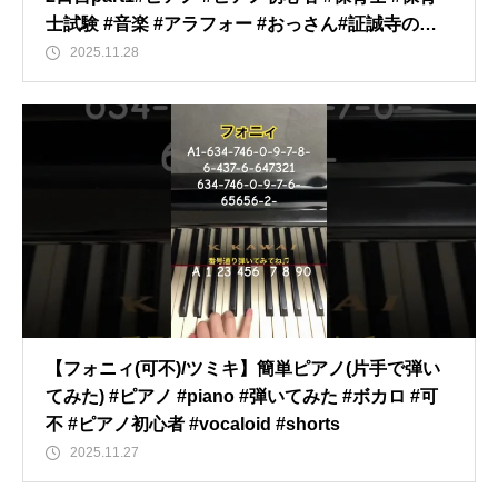
士試験 #音楽 #アラフォー #おっさん#証誠寺の狸
囃子 ＃歌唱 ＃ありがとう！
2025.11.28
【フォニィ(可不)/ツミキ】簡単ピアノ(片手で弾い
てみた) #ピアノ #piano #弾いてみた #ボカロ #可
不 #ピアノ初心者 #vocaloid #shorts
2025.11.27