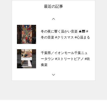
最近の記事
ほぼ日1フレーズ THE BLUE H
EARTS NO NO NO
冬の夜に響く温かい音楽 🎄🎹 #
冬の音楽 #クリスマス #心温まる
千葉県／イオンモール千葉ニュ
ータウン #ストリートピアノ #吹
奏楽
#tiktok #shorts #shortsdaily #sh
ortsdance #shirose #磁石 #white
jam #ピアノ初心者 #ピアノレッ
スン #piano #ピアノ
【転生悪女の黒歴史OP】ピアノ