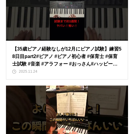
【35歳ピアノ経験なしが12月にピアノ試験】練習5
8日目part2#ピアノ #ピアノ初心者 #保育士 #保育
士試験 #音楽 #アラフォー #おっさん#ハッピーバ
ースデー ＃証城寺の狸囃子＃歌唱
2025.11.24