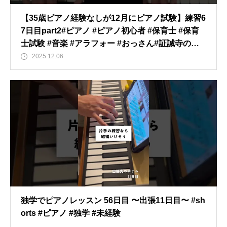
【35歳ピアノ経験なしが12月にピアノ試験】練習6
7日目part2#ピアノ #ピアノ初心者 #保育士 #保育
士試験 #音楽 #アラフォー #おっさん#証誠寺の狸
囃子 ＃歌唱 ＃ありがとう！
2025.12.06
独学でピアノレッスン 56日目 〜出張11日目〜 #sh
orts #ピアノ #独学 #未経験