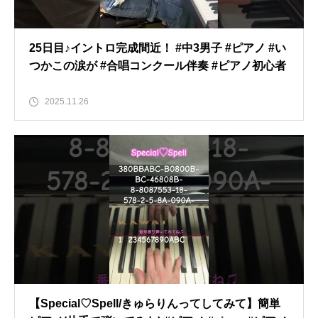
25日目♪イントロ完成間近！ #中3男子 #ピアノ #い
つかこの涙が #合唱コンクール伴奏 #ピアノ初心者
2025.11.26
【Special♡Spell/きゅらりんってしてみて】簡単