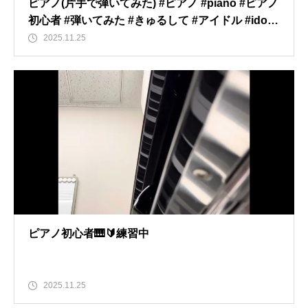
ピアノ(片手で弾いてみた) #ピアノ #piano #ピアノ
初心者 #弾いてみた #きゅるして #アイドル #idol #
shorts
2025.11.25
ピアノ初心者🎹🔰練習中
2025.11.25