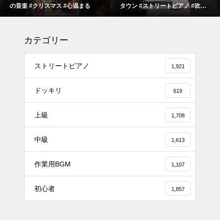
の音楽 #クリスマス #心温まる
タウン #ストリートピアノ #吹奏
楽
カテゴリー
ストリートピアノ
1,921
ドッキリ
619
上級
1,708
#tiktok #shorts #shortsdaily #sh
中級
ortsdance #shirose #磁石 #white
1,613
jam #ピアノ初心者 #ピアノレッ
作業用BGM
スン #piano #ピアノ
1,107
【転生悪女の黒歴史OP】ピアノ
初心者
1,857
で「Black Flame」弾いてみた
（中～上級）【The Dark History
of the Reincarnated Villainess】